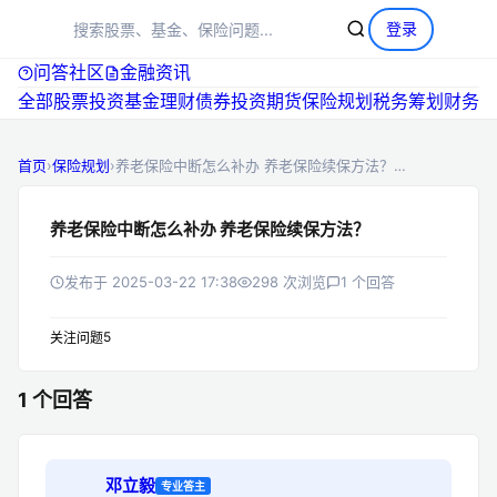
+
提问
登录
问答社区
金融资讯
|
全部
股票投资
基金理财
期货
保险规划
同城
找券商
排
首页
›
保险规划
›
养老保险中断怎么补办 养老保险续保方法？…
养老保险中断怎么补办 养老保险续保方法？
发布于 2025-03-22 17:38
298 次浏览
1 个回答
5
关注问题
1 个回答