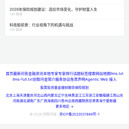
上市公司财报分析：政策背景下的市场洞察
143 阅读
2026年保险规划建议：适应市场变化，守护财富人生
130 阅读
科技股前景：行业视角下的机遇与挑战
120 阅读
首页
最新问答
金融资讯
本地专家
专家排行
话题标签
搜索
网站地图
llms.txt
llms-full.txt
创智问金简介
服务协议
免责声明
Agentic Web 接入
股票投资
基金理财
期货
保险规划
北京
上海
天津
重庆
河北
山西
内蒙古
辽宁
吉林
黑龙江
江苏
浙江
安徽
福建
江西
山东
河南
湖北
湖南
广东
广西
海南
四川
贵州
云南
西藏
陕西
甘肃
青海
宁夏
新疆
更多地区 →
© 2026 创智问金 ·
京ICP备2022021846号-1