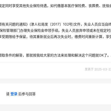
规定同时享受其他失业保险待遇，如代缴基本医疗保险费、丧葬费、抚恤
关问题的通知》(津人社局发〔2017〕102号)文件，失业人员应当自
业保险管理部门办理失业保险金申领手续。失业人员放弃申领或未在规定时
享受期限给予保留，待其重新就业后再次失业时，缴费时间重新计算，享
领取条件的解答，那就按我给大家的方法来处理和解决这个问题就OK了。
发表于 2025-03-22 
请
登录
后参与回答