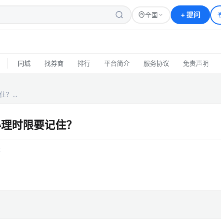
+
提问
全国
|
同城
找券商
排行
平台简介
服务协议
免责声明
住？…
办理时限要记住？
答