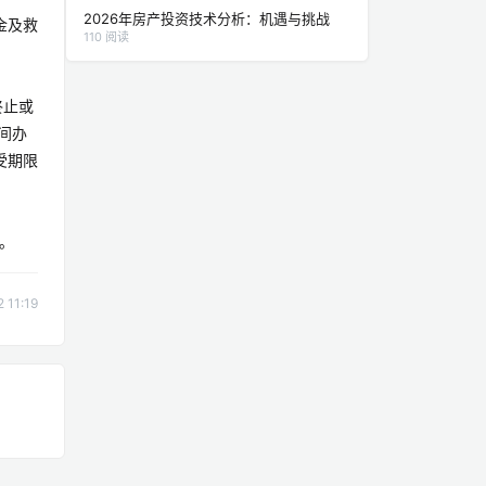
2026年房产投资技术分析：机遇与挑战
金及救
110 阅读
终止或
间办
受期限
。
11:19