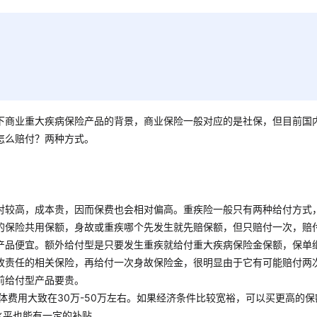
下商业重大疾病保险产品的背景，商业保险一般对应的是社保，但目前国
怎么赔付？两种方式。
对较高，成本贵，因而保费也会相对偏高。重疾险一般只有两种给付方式
的保险共用保额，身故或重疾哪个先发生就先赔保额，但只赔付一次，赔
产品便宜。额外给付型是只要发生重疾就给付重大疾病保险金保额，保单
故责任的相关保险，再给付一次身故保险金，很明显由于它有可能赔付两
前给付型产品要贵。
体费用大致在30万-50万左右。如果经济条件比较宽裕，可以买更高的保
水平也能有一定的补贴。