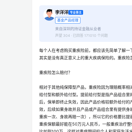
李洋洋
专业答主
基金产品经理
来自深圳的持证金融从业者
声望 304 · 已回答 171010 个问题
每个人在考虑购买重疾险前，都应该先简单了解一
其实是没有真正意义上的重大疾病保险的。重疾险
重疾险怎么赔付？
相对于其他纯保障型产品，重疾险因为理赔概率相
给付型和额外给付型。提前给付型是指产品组合里
后，保单即终止失效，因此产品价格较额外给付的
效，后续如果身故并且产品或产品组合里有提供身
重疾一次、身故再赔一次），所以它的价格要比提
重疾保额最好能在50万元人民币，一般重疾治疗整
比如到100万，这样对患病期间的个人和家庭生活