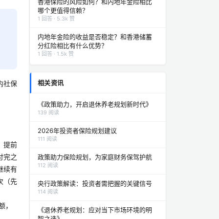
香港保险的风险如何？和内地年金险相比
哪个更值得信赖？
1 回答 · 5.3k 赞
内地年金险的收益是否稳定？和香港储蓄
分红险相比有什么优势？
1 回答 · 1.5k 赞
相关资讯
内社保
《政策助力，开启退休养老规划新时代》
139 阅读
2026年投资者保险规划建议
111 阅读
，提前
付完之
政策助力保险规划，为家庭财务保驾护航
112 阅读
继续有
次（先
央行政策解读：投资者需把握的关键信号
114 阅读
额，
《退休养老规划：应对当下市场环境的明
智之选》