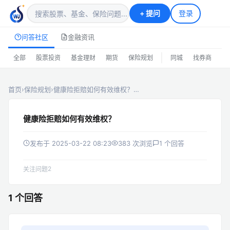
+
提问
登录
问答社区
金融资讯
|
全部
股票投资
基金理财
期货
保险规划
同城
找券商
排
首页
›
保险规划
›
健康险拒赔如何有效维权？…
健康险拒赔如何有效维权？
发布于 2025-03-22 08:23
383 次浏览
1 个回答
2
关注问题
1 个回答