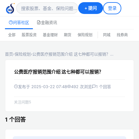
+
提问
登录
问答社区
金融资讯
|
全部
股票投资
基金理财
期货
保险规划
同城
找券商
排
首页
›
保险规划
›
公费医疗报销范围介绍 这七种都可以报销？…
公费医疗报销范围介绍 这七种都可以报销？
发布于 2025-03-22 07:48
492 次浏览
1 个回答
5
关注问题
1 个回答