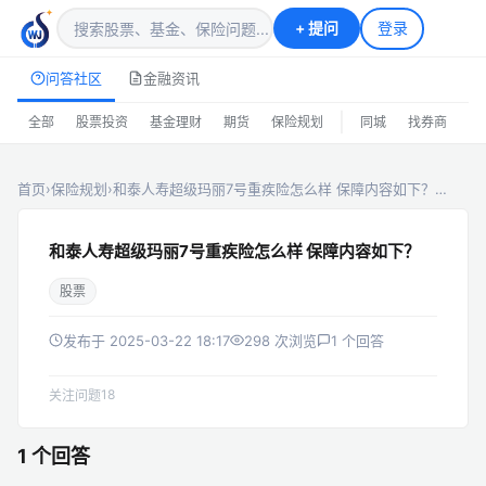
+
提问
登录
问答社区
金融资讯
|
全部
股票投资
基金理财
期货
保险规划
同城
找券商
排
首页
›
保险规划
›
和泰人寿超级玛丽7号重疾险怎么样 保障内容如下？…
和泰人寿超级玛丽7号重疾险怎么样 保障内容如下？
股票
发布于 2025-03-22 18:17
298 次浏览
1 个回答
18
关注问题
1 个回答