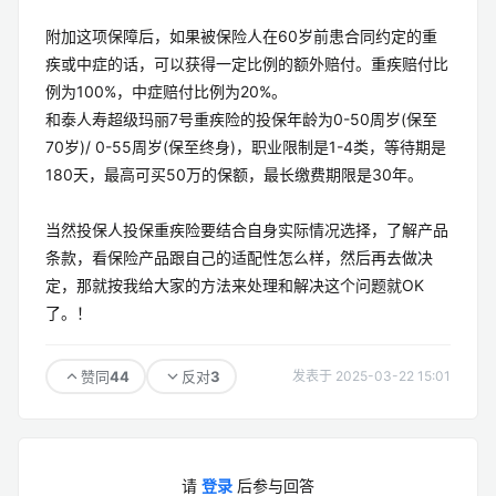
附加这项保障后，如果被保险人在60岁前患合同约定的重
疾或中症的话，可以获得一定比例的额外赔付。重疾赔付比
例为100%，中症赔付比例为20%。
和泰人寿超级玛丽7号重疾险的投保年龄为0-50周岁(保至
70岁)/ 0-55周岁(保至终身)，职业限制是1-4类，等待期是
180天，最高可买50万的保额，最长缴费期限是30年。
当然投保人投保重疾险要结合自身实际情况选择，了解产品
条款，看保险产品跟自己的适配性怎么样，然后再去做决
定，那就按我给大家的方法来处理和解决这个问题就OK
了。！
44
3
赞同
反对
发表于 2025-03-22 15:01
请
登录
后参与回答