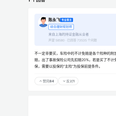
陈永飞
专业答主
综合理财规划师
来自上海的持证金融从业者
声望 58580 · 已回答 73535 个问题
不一定非要买，车险中的不计免赔是各个险种的附
赔，出了事故保险公司先扣赔20%，若是买了不
保，需要以投保的“主险”为投保前提条件。
84
1
赞同
反对