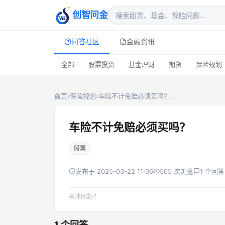
创智问金
问答社区
金融资讯
全部
股票投资
基金理财
期货
保险规划
首页
›
保险规划
›
车险不计免赔必须买吗？…
车险不计免赔必须买吗？
股票
发布于 2025-03-22 11:06
505 次浏览
1 个回答
7
关注问题
1 个回答