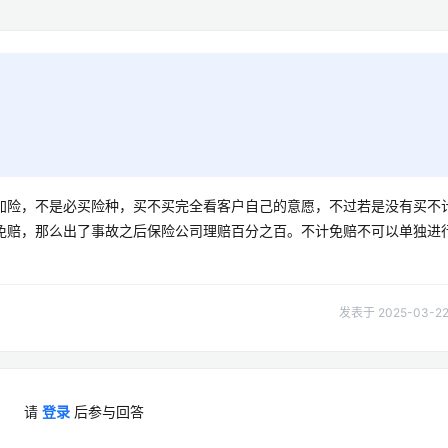
加险，不是必买险种，买不买完全看客户自己的意愿，不过若是没有买不
计免赔，那么出了事故之后保险公司理赔百分之百。不计免赔不可以单独进
发表于 2025-03-22 
请
登录
后参与回答