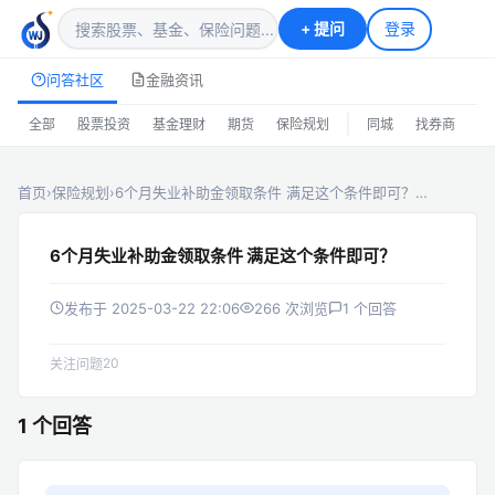
+
提问
登录
问答社区
金融资讯
|
全部
股票投资
基金理财
期货
保险规划
同城
找券商
排
首页
›
保险规划
›
6个月失业补助金领取条件 满足这个条件即可？…
6个月失业补助金领取条件 满足这个条件即可？
发布于 2025-03-22 22:06
266 次浏览
1 个回答
20
关注问题
1 个回答