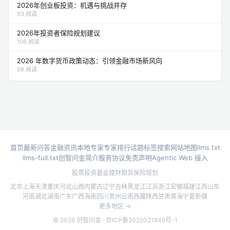
2026年创业板投资：机遇与挑战并存
93 阅读
2026年投资者保险规划建议
106 阅读
2026 年数字货币政策动态：引领金融市场新风向
98 阅读
首页
最新问答
金融资讯
本地专家
专家排行
话题标签
搜索
网站地图
llms.txt
llms-full.txt
创智问金简介
服务协议
免责声明
Agentic Web 接入
股票投资
基金理财
期货
保险规划
北京
上海
天津
重庆
河北
山西
内蒙古
辽宁
吉林
黑龙江
江苏
浙江
安徽
福建
江西
山东
河南
湖北
湖南
广东
广西
海南
四川
贵州
云南
西藏
陕西
甘肃
青海
宁夏
新疆
更多地区 →
© 2026 创智问金 ·
京ICP备2022021846号-1