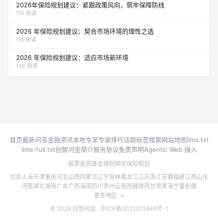
2026年保险规划建议：紧跟政策风向，筑牢保障防线
116 阅读
2026 年保险规划建议：契合市场环境的理性之选
116 阅读
2026 年保险规划建议：适应市场新环境
148 阅读
首页
最新问答
金融资讯
本地专家
专家排行
话题标签
搜索
网站地图
llms.txt
llms-full.txt
创智问金简介
服务协议
免责声明
Agentic Web 接入
股票投资
基金理财
期货
保险规划
北京
上海
天津
重庆
河北
山西
内蒙古
辽宁
吉林
黑龙江
江苏
浙江
安徽
福建
江西
山东
河南
湖北
湖南
广东
广西
海南
四川
贵州
云南
西藏
陕西
甘肃
青海
宁夏
新疆
更多地区 →
© 2026 创智问金 ·
京ICP备2022021846号-1