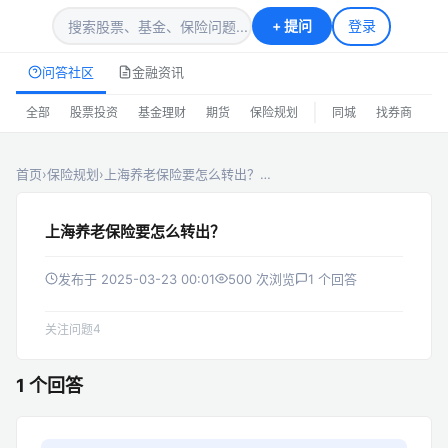
+
提问
登录
问答社区
金融资讯
|
全部
股票投资
基金理财
期货
保险规划
同城
找券商
排
首页
›
保险规划
›
上海养老保险要怎么转出？…
上海养老保险要怎么转出？
发布于 2025-03-23 00:01
500 次浏览
1 个回答
4
关注问题
1 个回答