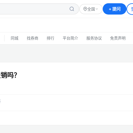
+
提问
全国
|
同城
找券商
排行
平台简介
服务协议
免责声明
报销吗？
答