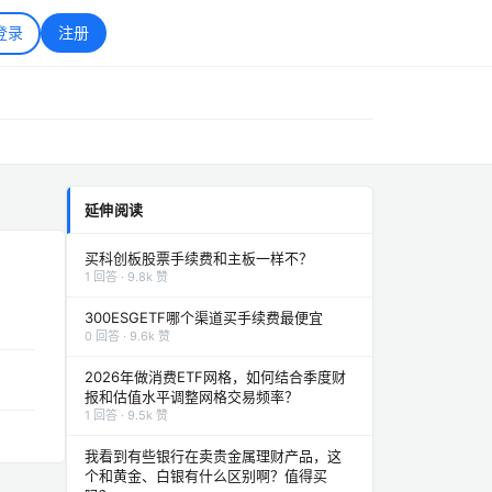
登录
注册
延伸阅读
买科创板股票手续费和主板一样不？
1 回答 · 9.8k 赞
300ESGETF哪个渠道买手续费最便宜
0 回答 · 9.6k 赞
2026年做消费ETF网格，如何结合季度财
报和估值水平调整网格交易频率？
1 回答 · 9.5k 赞
我看到有些银行在卖贵金属理财产品，这
个和黄金、白银有什么区别啊？值得买