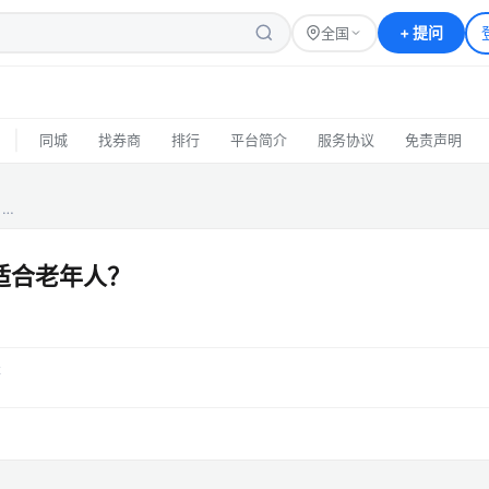
+
提问
全国
|
同城
找券商
排行
平台简介
服务协议
免责声明
？…
适合老年人？
答