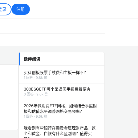
登录
注册
延伸阅读
买科创板股票手续费和主板一样不？
1 回答 · 9.8k 赞
300ESGETF哪个渠道买手续费最便宜
0 回答 · 9.6k 赞
2026年做消费ETF网格，如何结合季度财
报和估值水平调整网格交易频率？
1 回答 · 9.5k 赞
我看到有些银行在卖贵金属理财产品，这
个和黄金、白银有什么区别啊？值得买