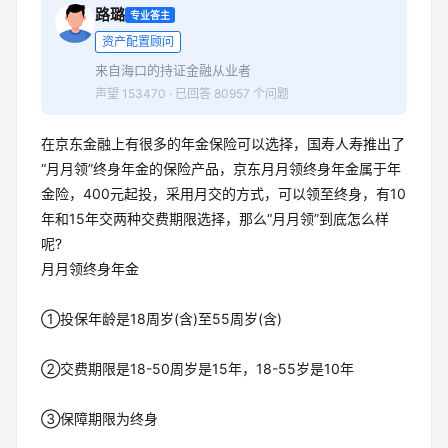
路璐
专业答主
资产配置顾问
来自海口的持证金融从业者
声望 153470 · 已回答 80957 个问题
在京东金融上有很多的年金保险可以选择，国寿人寿推出了
“月月领”终身年金的保险产品，京东月月领终身年金属于年
金险，400元起投，采用月交的方式，可以领至终身，有10
年和15年交两种交费期限选择，那么“月月领”到底怎么样
呢?
月月领终身年金
①投保年龄是18周岁(含)至55周岁(含)
②交费期限是18-50周岁是15年，18-55岁是10年
③保障期限为终身