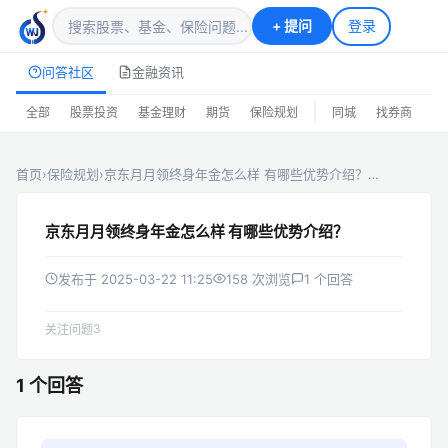
+
提问
登录
问答社区
金融资讯
|
全部
股票投资
基金理财
期货
保险规划
同城
找券商
排
首页
›
保险规划
›
京东月月领终身年金怎么样 有哪些优势介绍？…
京东月月领终身年金怎么样 有哪些优势介绍？
发布于 2025-03-22 11:25
158 次浏览
1 个回答
3
关注问题
1 个回答