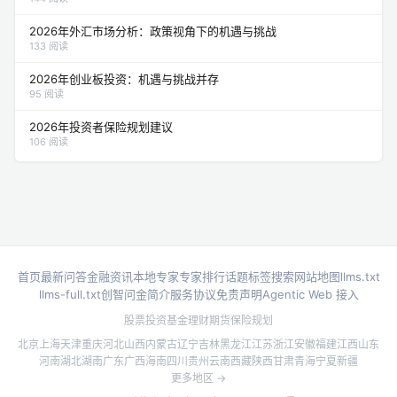
2026年外汇市场分析：政策视角下的机遇与挑战
133 阅读
2026年创业板投资：机遇与挑战并存
95 阅读
2026年投资者保险规划建议
106 阅读
首页
最新问答
金融资讯
本地专家
专家排行
话题标签
搜索
网站地图
llms.txt
llms-full.txt
创智问金简介
服务协议
免责声明
Agentic Web 接入
股票投资
基金理财
期货
保险规划
北京
上海
天津
重庆
河北
山西
内蒙古
辽宁
吉林
黑龙江
江苏
浙江
安徽
福建
江西
山东
河南
湖北
湖南
广东
广西
海南
四川
贵州
云南
西藏
陕西
甘肃
青海
宁夏
新疆
更多地区 →