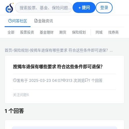
+
提问
登录
问答社区
金融资讯
|
全部
股票投资
基金理财
期货
保险规划
同城
找券商
排
首页
›
保险规划
›
按揭车退保有哪些要求 符合这些条件即可退保？…
按揭车退保有哪些要求 符合这些条件即可退保？
发布于 2025-03-23 04:07
313 次浏览
1 个回答
6
关注问题
1 个回答