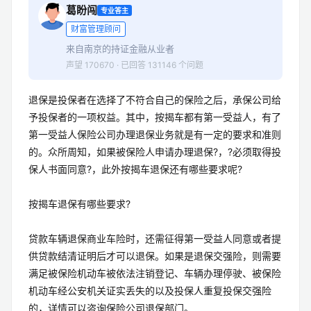
葛盼闯
专业答主
财富管理顾问
来自南京的持证金融从业者
声望 170670 · 已回答 131146 个问题
退保是投保者在选择了不符合自己的保险之后，承保公司给
予投保者的一项权益。其中，按揭车都有第一受益人，有了
第一受益人保险公司办理退保业务就是有一定的要求和准则
的。众所周知，如果被保险人申请办理退保?，?必须取得投
保人书面同意?，此外按揭车退保还有哪些要求呢?
按揭车退保有哪些要求?
贷款车辆退保商业车险时，还需征得第一受益人同意或者提
供贷款结清证明后才可以退保。如果是退保交强险，则需要
满足被保险机动车被依法注销登记、车辆办理停驶、被保险
机动车经公安机关证实丢失的以及投保人重复投保交强险
的，详情可以咨询保险公司退保部门。