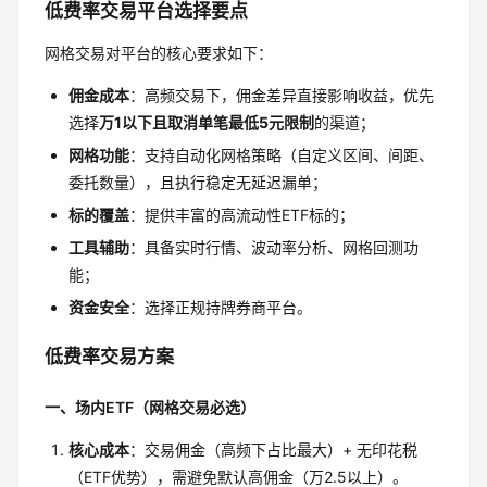
低费率交易平台选择要点
网格交易对平台的核心要求如下：
佣金成本
：高频交易下，佣金差异直接影响收益，优先
选择
万1以下且取消单笔最低5元限制
的渠道；
网格功能
：支持自动化网格策略（自定义区间、间距、
委托数量），且执行稳定无延迟漏单；
标的覆盖
：提供丰富的高流动性ETF标的；
工具辅助
：具备实时行情、波动率分析、网格回测功
能；
资金安全
：选择正规持牌券商平台。
低费率交易方案
一、场内ETF（网格交易必选）
核心成本
：交易佣金（高频下占比最大）+ 无印花税