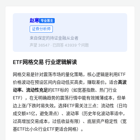
1 个回答
赵寒
专业答主
证券分析师
来自保定的持证金融从业者
声望 36547 · 已回答 43939 个问题
ETF网格交易 行业逻辑解读
网格交易是针对震荡市场的量化策略，核心逻辑是利用ETF
价格波动在预设区间内自动低买高卖，赚取差价。适合
高波
动率、流动性充足
的ETF标的（如宽基指数、热门行业
ETF），在无明确趋势的震荡行情中能有效摊薄成本，但单
边上涨/下跌时易失效。选择ETF需关注三点：流动性（日均
成交额≥1亿，避免滑点）、波动率（历史年化波动率适中，
过高增加交易成本，过低收益有限）、底层资产稳定性（宽
基ETF比小众行业ETF更适合网格）。