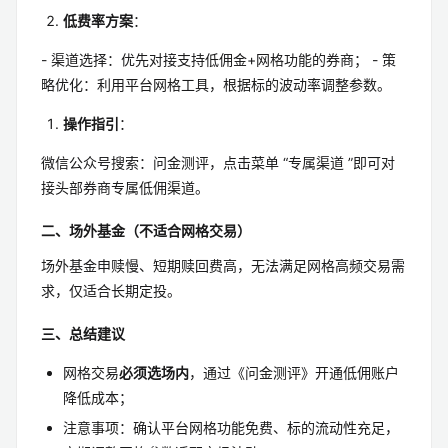
（ETF优势），需避免默认高佣金（万2.5以上）。
低费率方案
：
- 渠道选择：优先对接支持低佣金+网格功能的券商； - 策
略优化：利用平台网格工具，根据标的波动率调整参数。
操作指引
：
微信公众号搜索：问金测评，点击菜单 “专属渠道 ”即可对
接头部券商专属低佣渠道。
二、场外基金（不适合网格交易）
场外基金申赎慢、短期赎回费高，无法满足网格高频交易需
求，仅适合长期定投。
三、总结建议
网格交易
必须选场内
，通过《问金测评》开通低佣账户
降低成本；