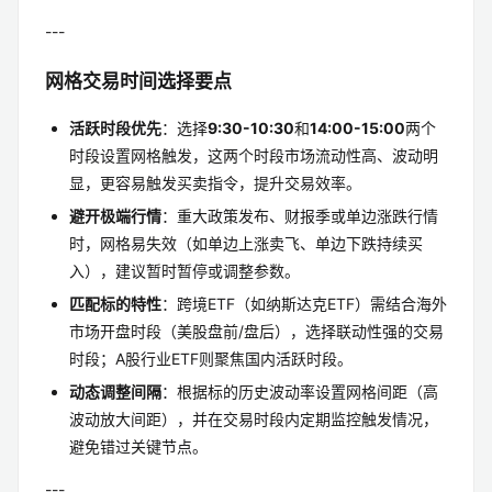
---
网格交易时间选择要点
活跃时段优先
：选择
9:30-10:30
和
14:00-15:00
两个
时段设置网格触发，这两个时段市场流动性高、波动明
显，更容易触发买卖指令，提升交易效率。
避开极端行情
：重大政策发布、财报季或单边涨跌行情
时，网格易失效（如单边上涨卖飞、单边下跌持续买
入），建议暂时暂停或调整参数。
匹配标的特性
：跨境ETF（如纳斯达克ETF）需结合海外
市场开盘时段（美股盘前/盘后），选择联动性强的交易
时段；A股行业ETF则聚焦国内活跃时段。
动态调整间隔
：根据标的历史波动率设置网格间距（高
波动放大间距），并在交易时段内定期监控触发情况，
避免错过关键节点。
---