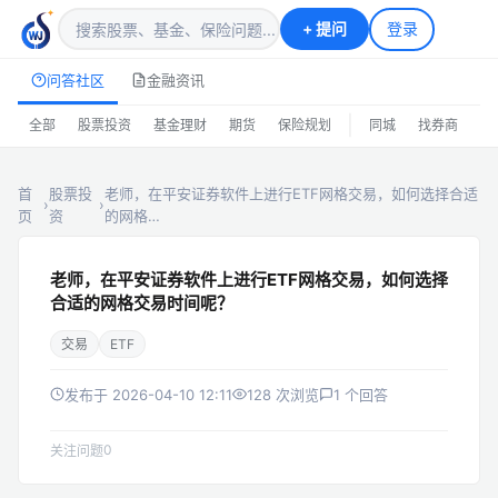
+
提问
登录
问答社区
金融资讯
|
全部
股票投资
基金理财
期货
保险规划
同城
找券商
排
首
股票投
老师，在平安证券软件上进行ETF网格交易，如何选择合适
›
›
页
资
的网格…
老师，在平安证券软件上进行ETF网格交易，如何选择
合适的网格交易时间呢？
交易
ETF
发布于 2026-04-10 12:11
128 次浏览
1 个回答
0
关注问题