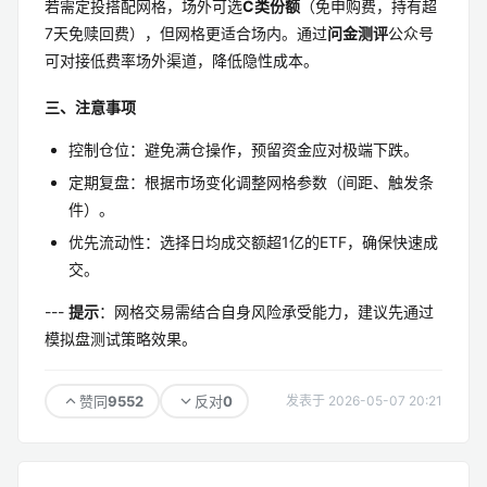
若需定投搭配网格，场外可选
C类份额
（免申购费，持有超
7天免赎回费），但网格更适合场内。通过
问金测评
公众号
可对接低费率场外渠道，降低隐性成本。
三、注意事项
控制仓位：避免满仓操作，预留资金应对极端下跌。
定期复盘：根据市场变化调整网格参数（间距、触发条
件）。
优先流动性：选择日均成交额超1亿的ETF，确保快速成
交。
---
提示
：网格交易需结合自身风险承受能力，建议先通过
模拟盘测试策略效果。
9552
0
赞同
反对
发表于 2026-05-07 20:21