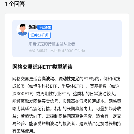
1 个回答
赵寒
专业答主
证券分析师
来自保定的持证金融从业者
声望 36547 · 已回答 43939 个问题
网格交易适用ETF类型解读
网格交易更适合
高波动、流动性充足
的ETF标的，例如科技
成长类（如恒生科技ETF、半导体ETF）、宽基指数（如沪
深300ETF）或周期性行业ETF。这类标的日常波动较大，
能频繁触发网格买卖信号，实现高抛低吸摊薄成本。网格策
略尤其适合震荡行情，若标的长期趋势向上，可叠加趋势收
益；若趋势向下，需控制网格间距避免深套。适合有一定交
易经验、能承受短期波动的投资者，建议结合定投或长期持
有策略使用。