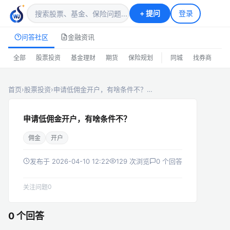
+
提问
登录
问答社区
金融资讯
|
全部
股票投资
基金理财
期货
保险规划
同城
找券商
排
首页
›
股票投资
›
申请低佣金开户，有啥条件不？…
申请低佣金开户，有啥条件不？
佣金
开户
发布于 2026-04-10 12:22
129 次浏览
0 个回答
0
关注问题
0 个回答