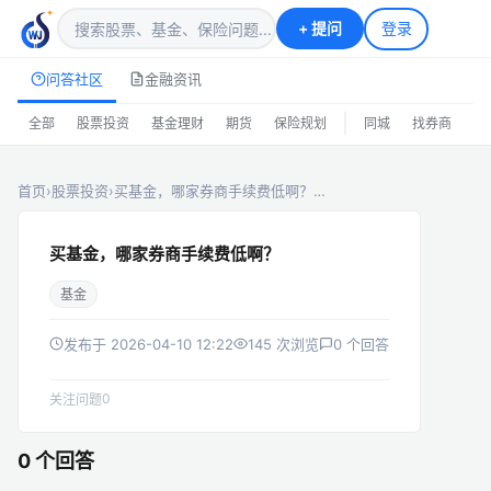
+
提问
登录
问答社区
金融资讯
|
全部
股票投资
基金理财
期货
保险规划
同城
找券商
排
首页
›
股票投资
›
买基金，哪家券商手续费低啊？…
买基金，哪家券商手续费低啊？
基金
发布于 2026-04-10 12:22
145 次浏览
0 个回答
0
关注问题
0 个回答