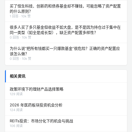
买了恒生科技、创新药和债券基金却不赚钱，可能忽略了资产配置
的什么原则？
1 回答 · 10k 赞
很多人买了多只基金但收益不如大盘，是不是因为持仓过于集中在
同一类型（如全是成长型），缺乏资产配置多样性？
0 回答 · 10k 赞
为什么说“把所有钱都买一只爆款基金”很危险？正确的资产配置应
该怎么做？
0 回答 · 10k 赞
相关资讯
政策环境下的理财产品选择策略
129 阅读
2026 年医药板块投资机会分析
124 阅读
REITs投资：市场分化下的机会与挑战
106 阅读