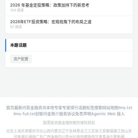
2026 年基金定投策略：政策加持下的新思考
104 阅读
2026年ETF投资策略：宏观视角下的布局之道
97 阅读
本题话题
资产配置
首页
最新问答
金融资讯
本地专家
专家排行
话题标签
搜索
网站地图
llms.txt
llms-full.txt
创智问金简介
服务协议
免责声明
Agentic Web 接入
股票投资
基金理财
期货
保险规划
北京
上海
天津
重庆
河北
山西
内蒙古
辽宁
吉林
黑龙江
江苏
浙江
安徽
福建
江西
山东
河南
湖北
湖南
广东
广西
海南
四川
贵州
云南
西藏
陕西
甘肃
青海
宁夏
新疆