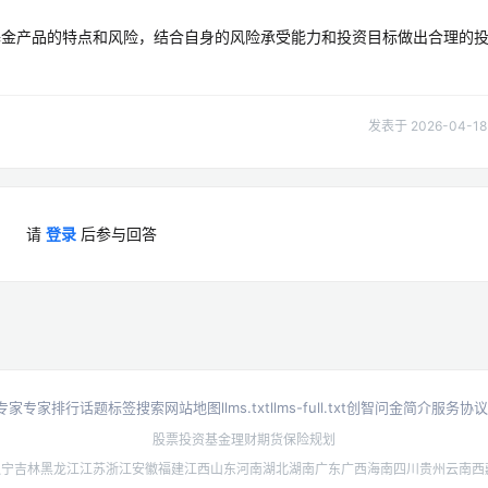
基金产品的特点和风险，结合自身的风险承受能力和投资目标做出合理的
发表于 2026-04-18 
请
登录
后参与回答
专家
专家排行
话题标签
搜索
网站地图
llms.txt
llms-full.txt
创智问金简介
服务协议
股票投资
基金理财
期货
保险规划
辽宁
吉林
黑龙江
江苏
浙江
安徽
福建
江西
山东
河南
湖北
湖南
广东
广西
海南
四川
贵州
云南
西