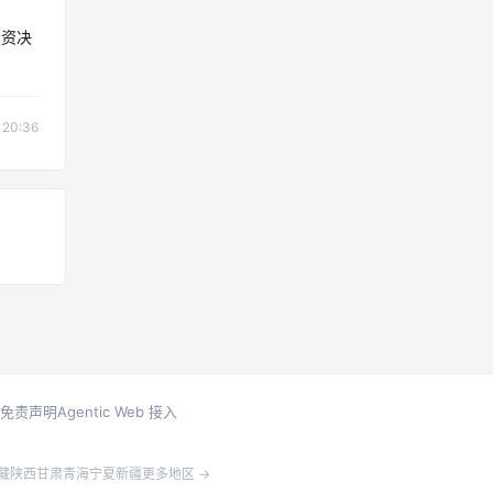
投资决
20:36
免责声明
Agentic Web 接入
藏
陕西
甘肃
青海
宁夏
新疆
更多地区 →