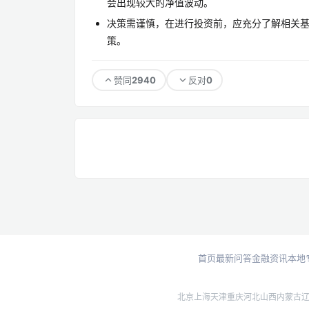
会出现较大的净值波动。
决策需谨慎，在进行投资前，应充分了解相关
策。
2940
0
赞同
反对
首页
最新问答
金融资讯
本地
北京
上海
天津
重庆
河北
山西
内蒙古