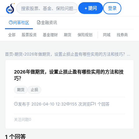
+
提问
登录
问答社区
金融资讯
|
全部
股票投资
基金理财
期货
保险规划
同城
找券商
排
首页
›
期货
›
2026年做期货，设置止损止盈有哪些实用的方法和技巧？…
2026年做期货，设置止损止盈有哪些实用的方法和技
巧？
期货
止损
发布于 2026-04-10 12:32
155 次浏览
1 个回答
0
关注问题
1 个回答