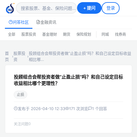
+
提问
登录
问答社区
金融资讯
|
全部
股票投资
基金理财
期货
保险规划
同城
找券商
排
首
股票投
投顾组合会帮投资者做“止盈止损”吗？和自己设定目标收益
›
›
页
资
相比哪…
投顾组合会帮投资者做“止盈止损”吗？和自己设定目标
收益相比哪个更理性？
止损
发布于 2026-04-10 12:33
171 次浏览
1 个回答
0
关注问题