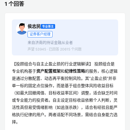
1 个回答
侯志民
专业答主
证券客户经理
来自济南的持证金融从业者
声望 53945 · 已回答 20615 个问题
【投顾组合与自主止盈止损的行业逻辑解读】 投顾组合是
专业机构基于
资产配置框架
和
纪律性策略
的服务，核心逻辑
是通过分散配置、动态再平衡控制风险。其“止盈止损”并非
单一标的固定点位操作，而是基于组合整体风险收益目标
（如最大回撤阈值、目标收益率区间）调整，适合缺乏时间
或专业能力的投资者。自主设定目标收益依赖个人判断，灵
活性高但易受情绪影响（如追涨杀跌），适合有经验且能严
格执行纪律的用户。两者适配不同场景，需结合自身能力选
择。