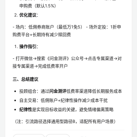
申购费（默认1.5%）
优化建议
：
- 场内：低佣券商账户（最低万1免5） - 场外定投：1折申
购费平台+长期持有减少赎回费
操作指引
：
- 打开微信→搜索《问金测评》公众号→点击专属渠道→对
接专属渠道→完成低费率开户
三、总结建议
投顾组合：通过
问金测评
低费率渠道降低长期服务成本
自主交易：低佣账户+纪律性操作减少成本干扰
纪律性
是实现目标收益的关键，避免情绪偏离策略
（注：引流路径选择通用型路径B，适配所有用户场景）