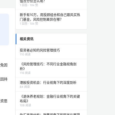
值百分位怎么用？
1 回答 · 10k 赞
新手有10万，用投顾组合和自己跟风买热
门基金，风险控制差异在哪？
1 回答 · 10k 赞
相关资讯
投资者必知的风险管理技巧
110 阅读
《风险管理技巧：不同行业金融视角剖
避免因
析》
116 阅读
免因持
港股投资机会：行业视角下的深度剖析
84 阅读
《退休养老规划：金融行业视角下的关键
投资思
布局》
108 阅读
外汇市场分析：政策视角下的现状与展望