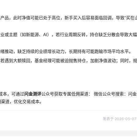
产品，此时净值可能已处于高位，新手买入后容易面临回调，导致“买在
业或主题（如新能源、AI），若行业周期反转，持仓缺乏分散会导致大
情绪推动，缺乏持续的业绩增长动力，长期持有可能跑输市场平均水平。
，若遇到大额赎回，基金经理可能被迫抛售持仓，加剧净值波动；同时，
易成本，可通过
问金测评
公众号获取专属低佣渠道： 微信公众号搜索：问金
佣渠道，优化交易成本。
发表于 2026-05-07 