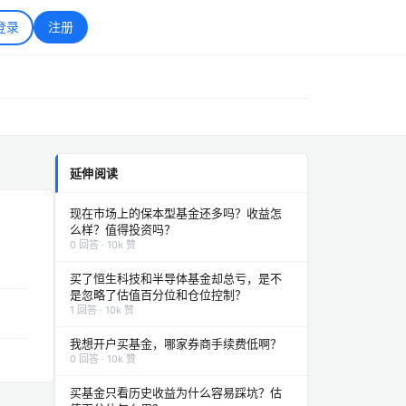
登录
注册
延伸阅读
现在市场上的保本型基金还多吗？收益怎
么样？值得投资吗？
0 回答 · 10k 赞
买了恒生科技和半导体基金却总亏，是不
是忽略了估值百分位和仓位控制？
1 回答 · 10k 赞
我想开户买基金，哪家券商手续费低啊？
0 回答 · 10k 赞
买基金只看历史收益为什么容易踩坑？估