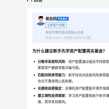
侯志民
专业答主
证券客户经理
来自济南的持证金融从业者
声望 53945 · 已回答 20615 个问题
为什么建议新手先学资产配置再买基金？
分散非系统性风险
：资产配置通过组合不同类
某类资产暴跌导致大幅亏损。
匹配风险承受能力
：新手往往对自身风险承受
仓过于激进而心态失衡。
长期收益更稳定
：合理的资产配置能平滑市场
建立理性投资框架
：学习资产配置有助于新手
维，而非盲目跟风。