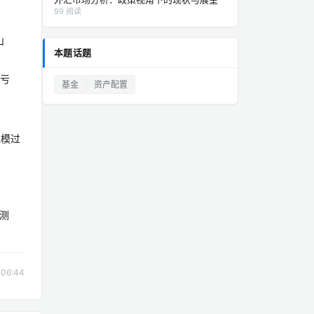
99 阅读
山
本题话题
幅亏
基金
资产配置
规模过
测
06:44