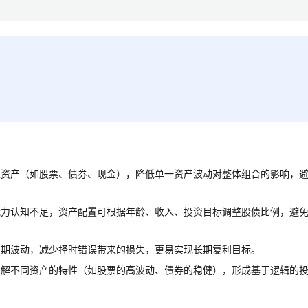
型资产（如股票、债券、现金），降低单一资产波动对整体组合的影响，
能力认知不足，资产配置可根据年龄、收入、投资目标调整股债比例，避
周期波动，减少择时错误带来的损失，更易实现长期复利目标。
理解不同资产的特性（如股票的高波动、债券的稳健），形成基于逻辑的