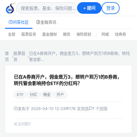
+
提问
登录
问答社区
金融资讯
|
全部
股票投资
基金理财
期货
保险规划
同城
找券商
排
首
股票投
已在A券商开户，佣金是万3，想转户到万1的B券商，转托
›
›
页
资
管会影…
已在A券商开户，佣金是万3，想转户到万1的B券商，
转托管会影响持仓ETF的分红吗？
ETF
分红
佣金
开户
发布于 2026-04-10 12:33
178 次浏览
1 个回答
0
关注问题