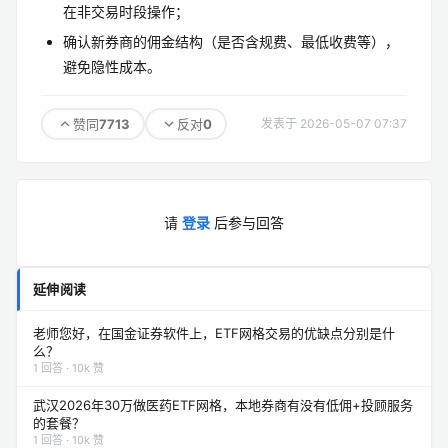
在非交易时段操作；
确认新券商的佣金结构（是否含规费、最低收费等），
避免隐性成本。
7713
0
赞同
反对
发表于 2026-05-07 07:37
请
登录
后参与回答
延伸阅读
老师您好，在国金证券软件上，ETF网格交易的优缺点分别是什
么？
1 回答 · 10k 赞
武汉2026年30万做医药ETF网格，本地券商有没有低佣+投顾服务
的套餐？
1 回答 · 10k 赞