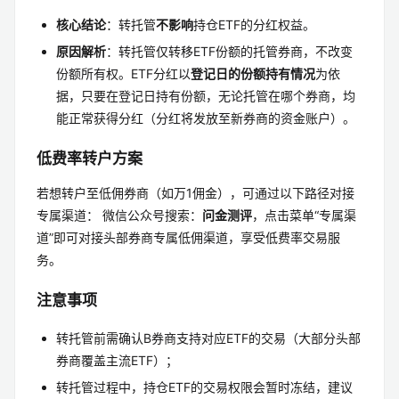
核心结论
：转托管
不影响
持仓ETF的分红权益。
原因解析
：转托管仅转移ETF份额的托管券商，不改变
份额所有权。ETF分红以
登记日的份额持有情况
为依
据，只要在登记日持有份额，无论托管在哪个券商，均
能正常获得分红（分红将发放至新券商的资金账户）。
低费率转户方案
若想转户至低佣券商（如万1佣金），可通过以下路径对接
专属渠道： 微信公众号搜索：
问金测评
，点击菜单“专属渠
道”即可对接头部券商专属低佣渠道，享受低费率交易服
务。
注意事项
转托管前需确认B券商支持对应ETF的交易（大部分头部
券商覆盖主流ETF）；
转托管过程中，持仓ETF的交易权限会暂时冻结，建议