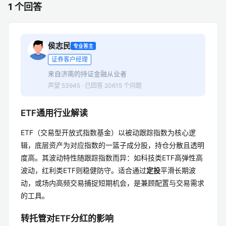
1 个回答
侯志民
专业答主
证券客户经理
来自济南的持证金融从业者
声望 53945 · 已回答 20615 个问题
ETF通用行业解读
ETF（交易型开放式指数基金）以被动跟踪指数为核心逻
辑，底层资产为对应指数的一篮子成分股，持仓分散且透明
度高。其波动特性随跟踪指数而异：如科技类ETF高弹性高
波动，红利类ETF则稳健防守。适合通过
定投
平滑长期波
动，或场内高频交易捕捉短期机会，是兼顾配置与交易需求
的工具。
转托管对ETF分红的影响