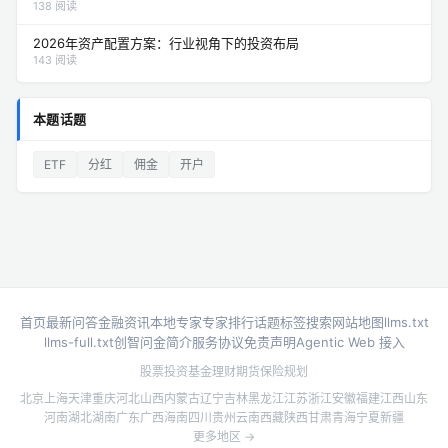
138 阅读
2026年资产配置方案：行业视角下的投资布局
143 阅读
本题话题
ETF
分红
佣金
开户
首页
最新问答
金融资讯
本地专家
专家排行
话题标签
搜索
网站地图
llms.txt
llms-full.txt
创智问金简介
服务协议
免责声明
Agentic Web 接入
股票投资
基金理财
期货
保险规划
北京
上海
天津
重庆
河北
山西
内蒙古
辽宁
吉林
黑龙江
江苏
浙江
安徽
福建
江西
山东
河南
湖北
湖南
广东
广西
海南
四川
贵州
云南
西藏
陕西
甘肃
青海
宁夏
新疆
更多地区 →