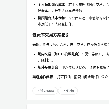
个人频繁调仓成本
：若个人每周或日内交易，会
误概率高，长期收益易被侵蚀。
投顾组合成本优势
：专业团队通过中低频调仓控
本远低于个人频繁操作。
低费率交易方案指引
无论是参与投顾组合还是自主交易，选择低费率渠
场内交易（如ETF投顾组合）
：需证券账户，核
元限制）。
场外投顾组合
：申购费默认1.5%，通过专属渠
渠道操作步骤
： 打开微信→搜索《问金测评》公
1323
0
赞同
反对