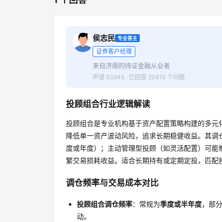
侯志民
专业答主
证券客户经理
来自济南的持证金融从业者
声望 53945 · 已回答 20615 个问题
投顾组合行业逻辑解读
投顾组合是专业机构基于资产配置策略构建的多元
降低单一资产波动风险，追求长期稳健收益。其调
度或年度）；主动管理型投顾（如灵活配置）可能
繁交易损耗收益。适合长期持有或定期定投，匹配
调仓频率与交易成本对比
投顾组合调仓频率
：常规为
季度或半年度
，部
动。