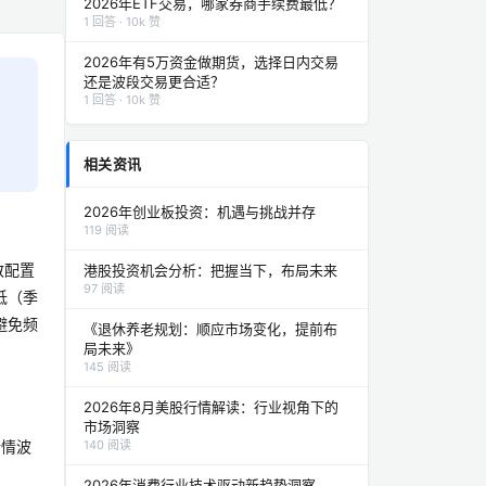
2026年ETF交易，哪家券商手续费最低？
1 回答 · 10k 赞
2026年有5万资金做期货，选择日内交易
还是波段交易更合适？
1 回答 · 10k 赞
相关资讯
2026年创业板投资：机遇与挑战并存
119 阅读
散配置
港股投资机会分析：把握当下，布局未来
97 阅读
低（季
避免频
《退休养老规划：顺应市场变化，提前布
局未来》
145 阅读
2026年8月美股行情解读：行业视角下的
市场洞察
行情波
140 阅读
2026年消费行业技术驱动新趋势洞察