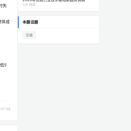
126 阅读
时失
整体成
本题话题
交易
低5
07:38