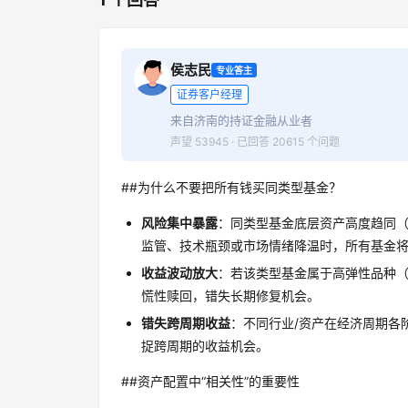
侯志民
专业答主
证券客户经理
来自济南的持证金融从业者
声望 53945 · 已回答 20615 个问题
##为什么不要把所有钱买同类型基金？
风险集中暴露
：同类型基金底层资产高度趋同
监管、技术瓶颈或市场情绪降温时，所有基金
收益波动放大
：若该类型基金属于高弹性品种
慌性赎回，错失长期修复机会。
错失跨周期收益
：不同行业/资产在经济周期各
捉跨周期的收益机会。
##资产配置中“相关性”的重要性