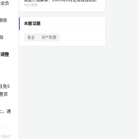
完全负
150 阅读
期收
本题话题
效
基金
资产配置
险调整
且免5
整资
上，通
08:41