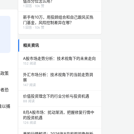
值百分位怎么用？
1 回答 · 10k 赞
新手有10万，用投顾组合和自己跟风买热
门基金，风险控制差异在哪？
1 回答 · 10k 赞
相关资讯
A股市场走势分析：技术视角下的未来走向
152 阅读
遇政策
外汇市场分析：技术视角下的当前走势洞
察
147 阅读
资者恐
价值投资理念下的行业分析与投资机遇
88 阅读
难以捕
8月A股市场：扰动渐消，把握修复行情中
的投资机遇
126 阅读
美股行情解读：2026年8月宏观视角剖析