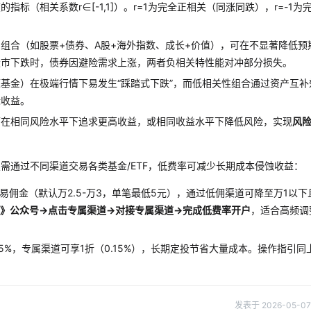
标（相关系数r∈[-1,1]）。r=1为完全正相关（同涨同跌），r=-1为
组合（如股票+债券、A股+海外指数、成长+价值），可在不显著降低预
股市下跌时，债券因避险需求上涨，两者负相关特性能对冲部分损失。
基金）在极端行情下易发生“踩踏式下跌”，而低相关性组合通过资产互补
标收益。
可在相同风险水平下追求更高收益，或相同收益水平下降低风险，实现
风
置需通过不同渠道交易各类基金/ETF，低费率可减少长期成本侵蚀收益：
易佣金（默认万2.5-万3，单笔最低5元），通过低佣渠道可降至万1以下
》公众号→点击专属渠道→对接专属渠道→完成低费率开户
，适合高频调
.5%，专属渠道可享1折（0.15%），长期定投节省大量成本。操作指引同
。
发表于 2026-05-07 