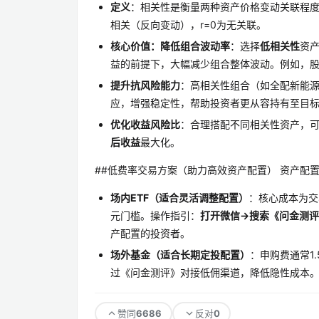
定义
：相关性是衡量两种资产价格变动关联程度的指
相关（反向变动），r=0为无关联。
核心价值：降低组合波动率
：选择
低相关性
资产
益的前提下，大幅减少组合整体波动。例如，
提升抗风险能力
：高相关性组合（如全配新能源
应，增强稳定性，帮助投资者更从容持有至目
优化收益风险比
：合理搭配不同相关性资产，
后收益
最大化。
##低费率交易方案（助力高效资产配置） 资产配
场内ETF（适合灵活调整配置）
：核心成本为交
元门槛。操作指引：
打开微信→搜索《问金测评
产配置的投资者。
场外基金（适合长期定投配置）
：申购费通常1
过《问金测评》对接低佣渠道，降低隐性成本
6686
0
赞同
反对