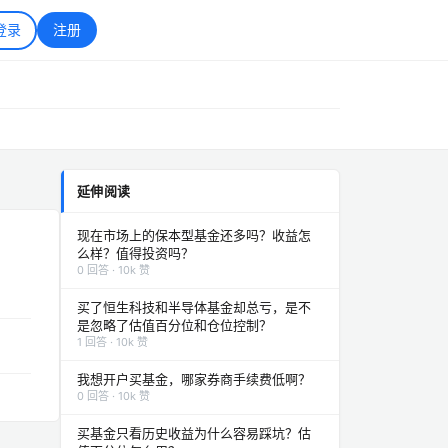
登录
注册
延伸阅读
现在市场上的保本型基金还多吗？收益怎
么样？值得投资吗？
0 回答 · 10k 赞
买了恒生科技和半导体基金却总亏，是不
是忽略了估值百分位和仓位控制？
1 回答 · 10k 赞
我想开户买基金，哪家券商手续费低啊？
0 回答 · 10k 赞
买基金只看历史收益为什么容易踩坑？估