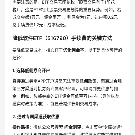
需要注意的是，ETF交易无印花税（股票交易有千1印花
税），这是ETF相比股票交易更划算的重要优势。例如，若
成交金额1万元，佣金率万1，则佣金为1元，过户费0.2元，
总手续费仅1.2元，成本极低。
降低软件ETF（516790）手续费的关键方法
要降低交易成本，核心在于
优化佣金率
，以下是具体可行的
途径：
1. 选择低佣券商开户
直接通过券商APP开户通常无法享受低佣政策，而通过合规
第三方渠道对接券商专属客户经理，可申请到更优惠的佣
金。例如，头部券商的ETF佣金可低至万1左右（具体以渠
道实时政策为准），能显著减少长期交易成本。
2. 通过专属渠道获取优惠
操作路径
：微信公众号搜索
问金测评
，点击菜单“专属渠道”
即可对接头部券商的专属低佣渠道。该渠道不仅能提供ETF