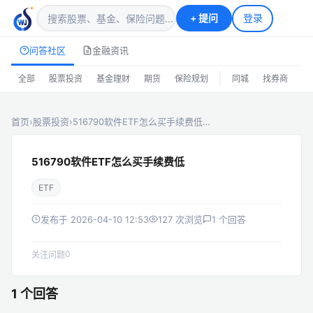
+
提问
登录
问答社区
金融资讯
|
全部
股票投资
基金理财
期货
保险规划
同城
找券商
排
首页
›
股票投资
›
516790软件ETF怎么买手续费低…
516790软件ETF怎么买手续费低
ETF
发布于 2026-04-10 12:53
127 次浏览
1 个回答
0
关注问题
1 个回答