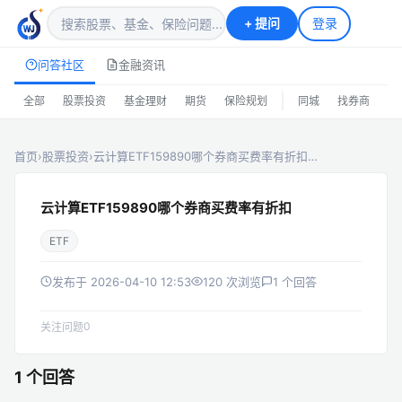
+
提问
登录
问答社区
金融资讯
|
全部
股票投资
基金理财
期货
保险规划
同城
找券商
排
首页
›
股票投资
›
云计算ETF159890哪个券商买费率有折扣…
云计算ETF159890哪个券商买费率有折扣
ETF
发布于 2026-04-10 12:53
120 次浏览
1 个回答
0
关注问题
1 个回答