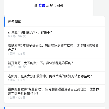
请
登录
后参与回答
延伸阅读
存量账户调佣到万1.2，容易不？
0 回答 · 10k 赞
增额寿前5年现金价值低，想调整家庭资产结构，该增加哪类投资
产品？
1 回答 · 10k 赞
能开到万一免五的账户不，具体流程是咋样的？
0 回答 · 10k 赞
老师好，在各大炒股软件中，网格策略的回测方法有哪些呢？
1 回答 · 10k 赞
投顾组合宣称“专业管理”，实际和普通投资者自己调仓比，优势体
现在哪些具体操作上？
1 回答 · 10k 赞