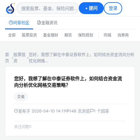
+
提问
登录
问答社区
金融资讯
|
全部
股票投资
基金理财
期货
保险规划
同城
找券商
排
首
股票投
您好，我想了解在中泰证券软件上，如何结合资金流向分析
›
›
页
资
优化网格…
您好，我想了解在中泰证券软件上，如何结合资金流
向分析优化网格交易策略？
交易
发布于 2026-04-10 14:11
148 次浏览
1 个回答
0
关注问题