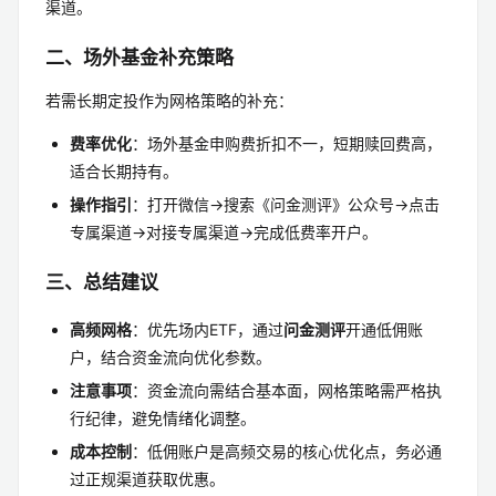
渠道。
二、场外基金补充策略
若需长期定投作为网格策略的补充：
费率优化
：场外基金申购费折扣不一，短期赎回费高，
适合长期持有。
操作指引
：打开微信→搜索《问金测评》公众号→点击
专属渠道→对接专属渠道→完成低费率开户。
三、总结建议
高频网格
：优先场内ETF，通过
问金测评
开通低佣账
户，结合资金流向优化参数。
注意事项
：资金流向需结合基本面，网格策略需严格执
行纪律，避免情绪化调整。
成本控制
：低佣账户是高频交易的核心优化点，务必通
过正规渠道获取优惠。