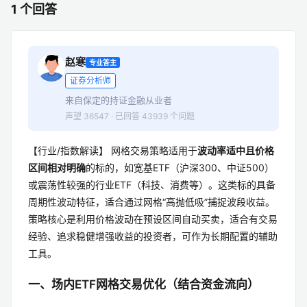
1 个回答
赵寒
专业答主
证券分析师
来自保定的持证金融从业者
声望 36547 · 已回答 43939 个问题
【行业/指数解读】 网格交易策略适用于
波动率适中且价格
区间相对明确
的标的，如宽基ETF（沪深300、中证500）
或震荡性较强的行业ETF（科技、消费等）。这类标的具备
周期性波动特征，适合通过网格“高抛低吸”捕捉波段收益。
策略核心是利用价格波动在预设区间自动买卖，适合有交易
经验、追求稳健增强收益的投资者，可作为长期配置的辅助
工具。
一、场内ETF网格交易优化（结合资金流向）