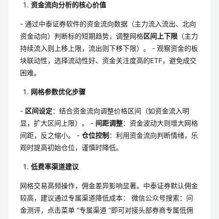
资金流向分析的核心价值
- 通过中泰证券软件的资金流向数据（主力流入流出、北向
资金动向）判断标的短期趋势，调整网格
区间上下限
（主力
持续流入则上移上限，流出则下移下限）。 - 观察资金的板
块联动性，选择流动性好、资金关注度高的ETF，避免成交
困难。
网格参数优化步骤
-
区间设定
：结合资金流向调整价格区间（如资金流入明
显，扩大区间上限）。 -
间距调整
：资金波动大则增大网格
间距，反之缩小。 -
仓位控制
：利用资金流向判断情绪，乐
观时提高初始仓位，谨慎时降低。
低费率渠道建议
网格交易高频操作，佣金差异影响显著。中泰证券默认佣金
较高，建议通过专属渠道降低成本： 微信公众号搜索：问
金测评，点击菜单 “专属渠道 ”即可对接头部券商专属低佣