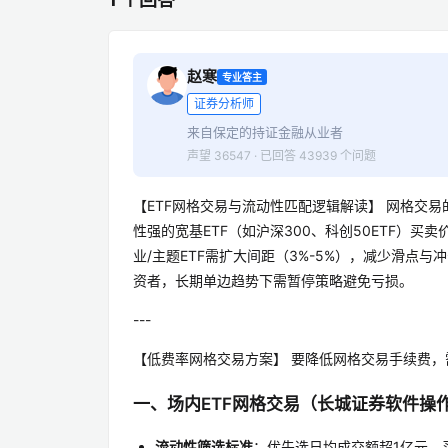
赵寒
专业答主
证券分析师
来自保定的持证金融从业者
声望 36547 · 已回答 43939 个问题
【ETF网格交易与流动性匹配逻辑解读】 网格交
性强的宽基ETF（如沪深300、科创50ETF）
业/主题ETF需扩大间距（3%-5%），减少滑
资者，长期单边趋势下需暂停策略避免亏损。
---
【低费率网格交易方案】 要降低网格交易手续费
一、场内ETF网格交易（长城证券软件操
流动性筛选标准
：优先选日均成交额超1亿元、买卖价