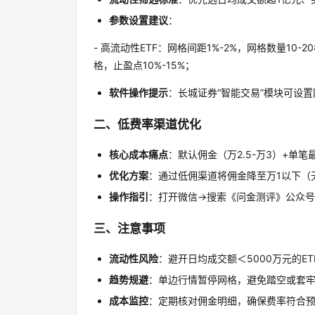
参数设置建议
：
- 高流动性ETF：网格间距1%-2%，网格数量10-2
格，止盈点10%-15%；
软件操作提示
：长城证券“智能交易”模块可设
二、低费率渠道优化
核心成本痛点
：默认佣金（万2.5-万3）+单
优化方案
：通过低佣渠道将佣金降至万1以下（
操作指引
：打开微信→搜索《问金测评》公众号
三、注意事项
流动性风险
：避开日均成交额＜5000万元的E
趋势规避
：单边行情暂停网格，避免踏空或套
成本监控
：定期核对佣金明细，确保费率符合