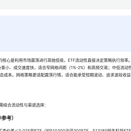
易的核心是利用市场震荡进行高抛低吸，ETF流动性直接决定策略执行效率
买卖价差小、成交速度快，适合窄网格间距（1%-2%）和高频交易；中低流动
点与冲击成本。网格策略更适配震荡行情，适合能承受短期波动、追求波段收
，需结合流动性与渠道选择：
作参考）
差＜0.01%的ETF（如510300沪深300ETF、513180恒生科技ET