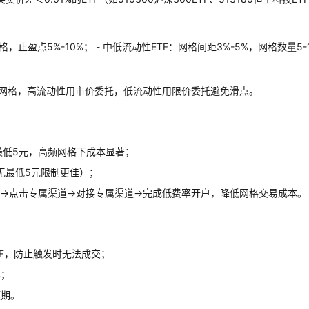
0格，止盈点5%-10%； - 中低流动性ETF：网格间距3%-5%，网格数量5-
置网格，高流动性用市价委托，低流动性用限价委托避免滑点。
笔最低5元，高频网格下成本显著；
无最低5元限制更佳）；
→点击专属渠道→对接专属渠道→完成低费率开户，降低网格交易成本。
TF，防止触发时无法成交；
牢；
预期。