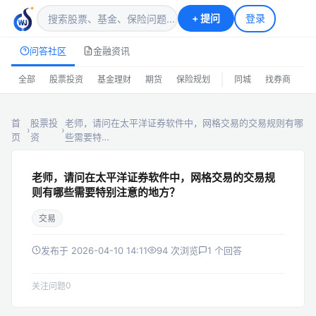
+
提问
登录
问答社区
金融资讯
|
全部
股票投资
基金理财
期货
保险规划
同城
找券商
排
首
股票投
老师，请问在太平洋证券软件中，网格交易的交易规则有哪
›
›
页
资
些需要特…
老师，请问在太平洋证券软件中，网格交易的交易规
则有哪些需要特别注意的地方？
交易
发布于 2026-04-10 14:11
94 次浏览
1 个回答
0
关注问题