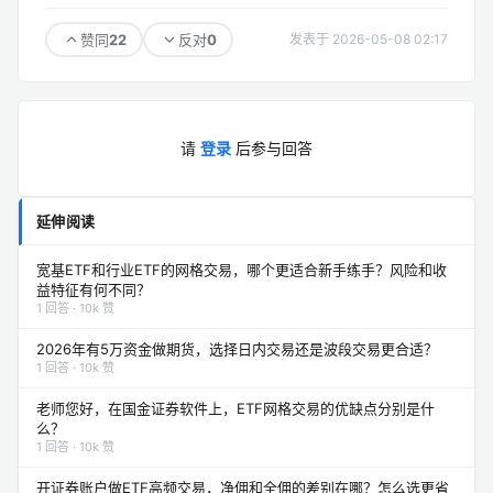
22
0
赞同
反对
发表于 2026-05-08 02:17
请
登录
后参与回答
延伸阅读
宽基ETF和行业ETF的网格交易，哪个更适合新手练手？风险和收
益特征有何不同？
1 回答 · 10k 赞
2026年有5万资金做期货，选择日内交易还是波段交易更合适？
1 回答 · 10k 赞
老师您好，在国金证券软件上，ETF网格交易的优缺点分别是什
么？
1 回答 · 10k 赞
开证券账户做ETF高频交易，净佣和全佣的差别在哪？怎么选更省