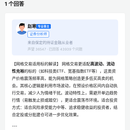
1 个回答
赵寒
专业答主
证券分析师
来自保定的持证金融从业者
声望 36547 · 已回答 43939 个问题
【网格交易适用标的解读】 网格交易更适配
高波动、流动
性充裕
的标的（如科技类ETF、宽基指数ETF等），这类资
产价格震荡频率高，能为网格策略创造更多低买高卖的机
会。其核心逻辑是利用市场波动，在预设价格区间内自动执
行交易，减少人为情绪干扰。波动特性上，需避开单边趋势
行情（易触发止损或踏空），更适合震荡市环境。适合投资
方式：适合风险承受能力中等、追求稳健收益的投资者，结
合定投或分批建仓可进一步优化效果。
---