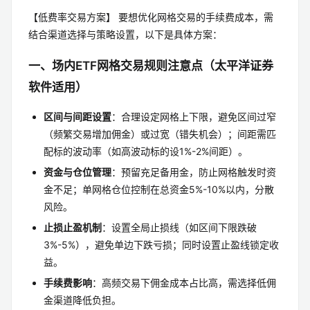
【低费率交易方案】 要想优化网格交易的手续费成本，需
结合渠道选择与策略设置，以下是具体方案：
一、场内ETF网格交易规则注意点（太平洋证券
软件适用）
区间与间距设置
：合理设定网格上下限，避免区间过窄
（频繁交易增加佣金）或过宽（错失机会）；间距需匹
配标的波动率（如高波动标的设1%-2%间距）。
资金与仓位管理
：预留充足备用金，防止网格触发时资
金不足；单网格仓位控制在总资金5%-10%以内，分散
风险。
止损止盈机制
：设置全局止损线（如区间下限跌破
3%-5%），避免单边下跌亏损；同时设置止盈线锁定收
益。
手续费影响
：高频交易下佣金成本占比高，需选择低佣
金渠道降低负担。