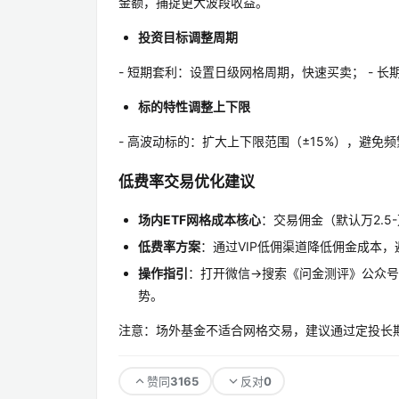
金额，捕捉更大波段收益。
投资目标调整周期
- 短期套利：设置日级网格周期，快速买卖； - 
标的特性调整上下限
- 高波动标的：扩大上下限范围（±15%），避免频
低费率交易优化建议
场内ETF网格成本核心
：交易佣金（默认万2.5
低费率方案
：通过VIP低佣渠道降低佣金成本
操作指引
：打开微信→搜索《问金测评》公众号
势。
注意：场外基金不适合网格交易，建议通过定投长
3165
0
赞同
反对