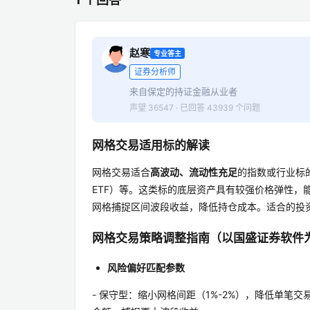
赵寒
专业答主
证券分析师
来自保定的持证金融从业者
声望 36547 · 已回答 43939 个问题
网格交易适用标的解读
网格交易适合
高波动、流动性充足
的指数或行业标
ETF）等。这类标的底层资产具有较强价格弹性
网格捕捉区间波段收益，降低持仓成本。适合的投
网格交易策略调整指南（以国盛证券软件
风险偏好匹配参数
- 保守型：缩小网格间距（1%-2%），降低单笔交