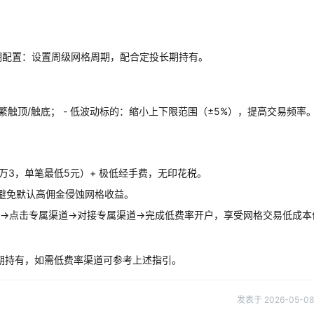
长期配置：设置周级网格周期，配合定投长期持有。
繁触顶/触底； - 低波动标的：缩小上下限范围（±5%），提高交易频率
-万3，单笔最低5元）+ 极低经手费，无印花税。
，避免默认高佣金侵蚀网格收益。
→点击专属渠道→对接专属渠道→完成低费率开户，享受网格交易低成本
期持有，如需低费率渠道可参考上述指引。
发表于 2026-05-08 