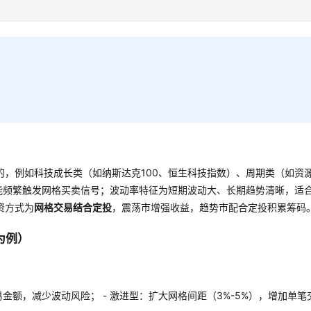
的，例如科技成长类（如纳斯达克100、恒生科技指数）、周期类（如资
，能频繁触发网格买卖信号；波动率特征为短期波动大、长期趋势清晰，适
资方式为
网格交易结合定投
，震荡市增强收益，趋势市配合定投积累筹码
为例）
易金额，减少波动风险； - 激进型：扩大网格间距（3%-5%），增加单笔