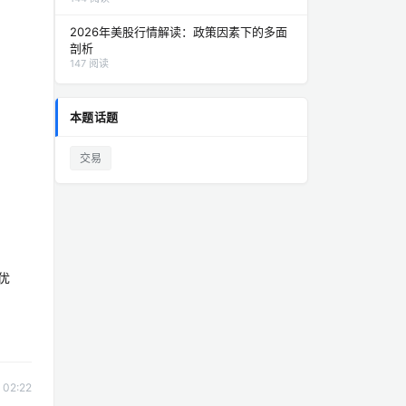
2026年美股行情解读：政策因素下的多面
剖析
147 阅读
本题话题
。
交易
优
02:22