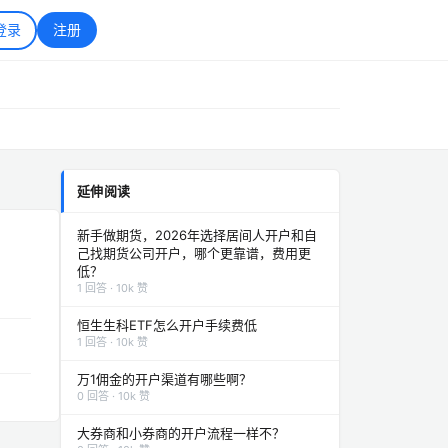
登录
注册
延伸阅读
新手做期货，2026年选择居间人开户和自
己找期货公司开户，哪个更靠谱，费用更
低？
1 回答 · 10k 赞
恒生生科ETF怎么开户手续费低
1 回答 · 10k 赞
万1佣金的开户渠道有哪些啊？
0 回答 · 10k 赞
大券商和小券商的开户流程一样不？