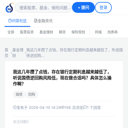
+
提问
登录
问答社区
金融资讯
|
全部
股票投资
基金理财
期货
保险规划
同城
找券商
排
首
基金理
我这几年攒了点钱，存在银行定期利息越来越低了，听说国
›
›
页
财
债逆回购…
我这几年攒了点钱，存在银行定期利息越来越低了，
听说国债逆回购风险低，现在做合适吗？具体怎么操
作啊？
国债
回购
发布于 2026-04-10 14:29
156 次浏览
1 个回答
0
关注问题