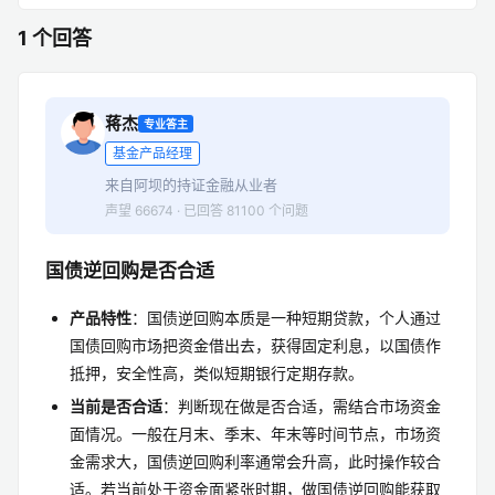
1 个回答
蒋杰
专业答主
基金产品经理
来自阿坝的持证金融从业者
声望 66674 · 已回答 81100 个问题
国债逆回购是否合适
产品特性
：国债逆回购本质是一种短期贷款，个人通过
国债回购市场把资金借出去，获得固定利息，以国债作
抵押，安全性高，类似短期银行定期存款。
当前是否合适
：判断现在做是否合适，需结合市场资金
面情况。一般在月末、季末、年末等时间节点，市场资
金需求大，国债逆回购利率通常会升高，此时操作较合
适。若当前处于资金面紧张时期，做国债逆回购能获取