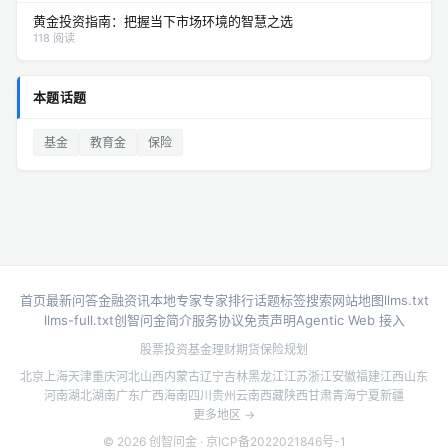
黄金投资指南：把握当下市场环境的智慧之选
118 阅读
本题话题
基金
教育金
保险
首页
最新问答
金融资讯
本地专家
专家排行
话题标签
搜索
网站地图
llms.txt
llms-full.txt
创智问金简介
服务协议
免责声明
Agentic Web 接入
股票投资
基金理财
期货
保险规划
北京
上海
天津
重庆
河北
山西
内蒙古
辽宁
吉林
黑龙江
江苏
浙江
安徽
福建
江西
山东
河南
湖北
湖南
广东
广西
海南
四川
贵州
云南
西藏
陕西
甘肃
青海
宁夏
新疆
更多地区 →
© 2026 创智问金 ·
京ICP备2022021846号-1