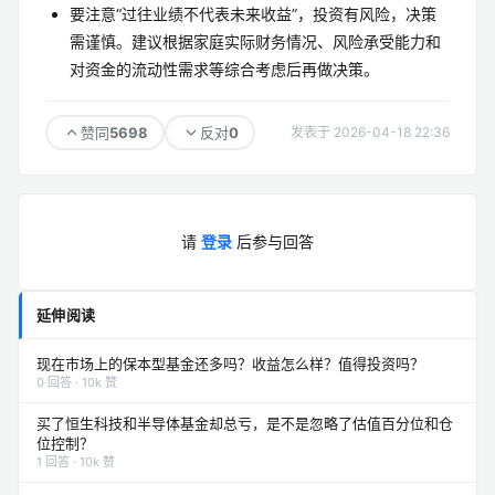
要注意“过往业绩不代表未来收益”，投资有风险，决策
需谨慎。建议根据家庭实际财务情况、风险承受能力和
对资金的流动性需求等综合考虑后再做决策。
5698
0
赞同
反对
发表于 2026-04-18 22:36
请
登录
后参与回答
延伸阅读
现在市场上的保本型基金还多吗？收益怎么样？值得投资吗？
0 回答 · 10k 赞
买了恒生科技和半导体基金却总亏，是不是忽略了估值百分位和仓
位控制？
1 回答 · 10k 赞