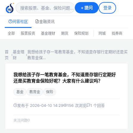
+
提问
登录
问答社区
金融资讯
|
全部
股票投资
基金理财
期货
保险规划
同城
找券商
排
首
基金理
我想给孩子存一笔教育基金，不知道是存银行定期好还是买
›
›
页
财
教育金保…
我想给孩子存一笔教育基金，不知道是存银行定期好
还是买教育金保险好呢？大家有什么建议吗？
基金
教育金
保险
发布于 2026-04-10 14:29
156 次浏览
1 个回答
0
关注问题