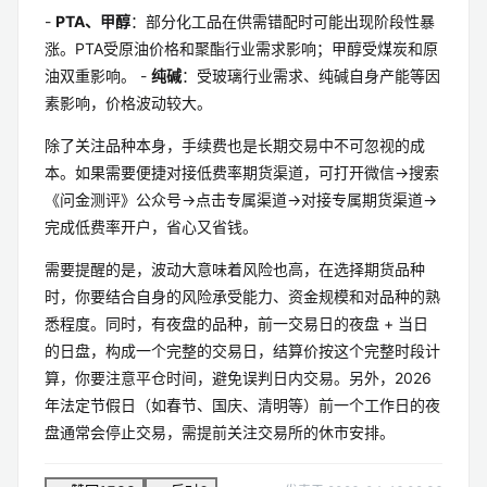
21:00 - 23:00
-
PTA、甲醇
：部分化工品在供需错配时可能出现阶段性暴
涨。PTA受原油价格和聚酯行业需求影响；甲醇受煤炭和原
油双重影响。 -
纯碱
：受玻璃行业需求、纯碱自身产能等因
素影响，价格波动较大。
除了关注品种本身，手续费也是长期交易中不可忽视的成
本。如果需要便捷对接低费率期货渠道，可打开微信→搜索
《问金测评》公众号→点击专属渠道→对接专属期货渠道→
完成低费率开户，省心又省钱。
需要提醒的是，波动大意味着风险也高，在选择期货品种
时，你要结合自身的风险承受能力、资金规模和对品种的熟
悉程度。同时，有夜盘的品种，前一交易日的夜盘 + 当日
的日盘，构成一个完整的交易日，结算价按这个完整时段计
算，你要注意平仓时间，避免误判日内交易。另外，2026
年法定节假日（如春节、国庆、清明等）前一个工作日的夜
盘通常会停止交易，需提前关注交易所的休市安排。