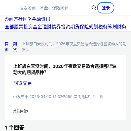
+
提问
登录
问答社区
金融资讯
全部
股票投资
基金理财
债券投资
期货
保险规划
税务筹划
首
期
上班族白天没时间，2026年夜盘交易适合选择哪些波动大的期
›
›
页
货
货…
上班族白天没时间，2026年夜盘交易适合选择哪些波
动大的期货品种？
期货
交易
发布于 2026-04-10 14:32
159 次浏览
1 个回答
0
关注问题