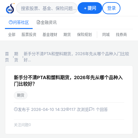
+
提问
登录
问答社区
金融资讯
|
全部
股票投资
基金理财
期货
保险规划
同城
找券商
排
首
期
新手分不清PTA和塑料期货，2026年先从哪个品种入门比较
›
›
页
货
好…
新手分不清PTA和塑料期货，2026年先从哪个品种入
门比较好？
期货
发布于 2026-04-10 14:32
117 次浏览
1 个回答
0
关注问题