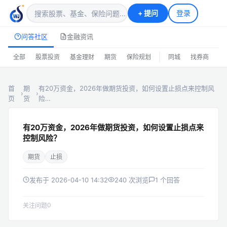
+
提问
登录
问答社区
金融资讯
|
全部
股票投资
基金理财
期货
保险规划
同城
找券商
排
首
期
有20万资金，2026年做期货投资，如何设置止损点来控制风
›
›
页
货
险…
有20万资金，2026年做期货投资，如何设置止损点来
控制风险？
期货
止损
发布于 2026-04-10 14:32
240 次浏览
1 个回答
0
关注问题