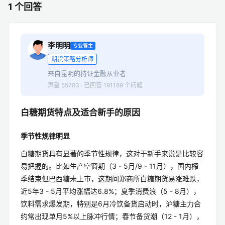
1 个回答
李明明
专业答主
期货策略分析师
来自昆明的持证金融从业者
声望 55783 · 已回答 191189 个问题
白糖期货特点及适合新手的原因
季节性规律明显
白糖期货具有显著的季节性规律，这对于新手来说是比较容
易把握的。比如生产空窗期（3 - 5月/9 - 11月），国内榨
季结束但巴西糖未上市，这期间郑商所白糖期货易涨难跌，
近5年3 - 5月平均涨幅达6.8%；夏季消费浪（5 - 8月），
饮料需求爆发期，特别是6月冷饮备货启动时，沪糖主力合
约常出现单月5%以上脉冲行情；春节备货潮（12 - 1月），