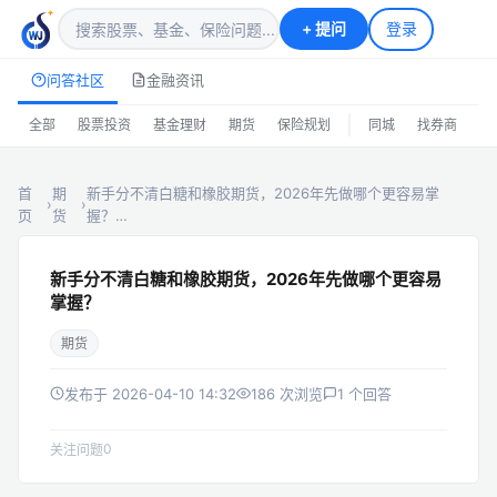
+
提问
登录
问答社区
金融资讯
|
全部
股票投资
基金理财
期货
保险规划
同城
找券商
排
首
期
新手分不清白糖和橡胶期货，2026年先做哪个更容易掌
›
›
页
货
握？…
新手分不清白糖和橡胶期货，2026年先做哪个更容易
掌握？
期货
发布于 2026-04-10 14:32
186 次浏览
1 个回答
0
关注问题