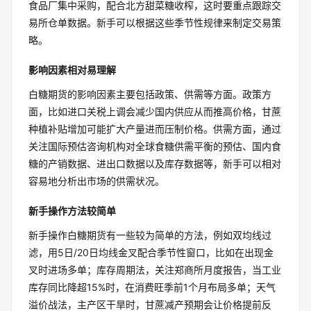
食品厂集中采购，配合北方甜菜糖收榨，这时要重点跟踪交
易所仓单数据。新手可以根据这些季节性规律来制定交易策
略。
影响因素相对易理解
白糖期货的影响因素主要包括政策、供需等方面。政策方
面，比如进口关税上调会减少国内供应从而推高价格，甘蔗
种植补贴增加可能扩大产量进而压制价格。供需方面，通过
关注国际预估咨询机构对全球食糖供需平衡的预估、国内食
糖的产销数据、进出口数据以及库存数据等，新手可以相对
容易地分析出市场的供需状况。
新手操作方法较简单
新手操作白糖期货有一些较为简单的方法，例如双均线过
滤，用5日/20日均线金叉配合季节性窗口，比如在出现金
叉时进场多单；库存周期法，关注郑商所月度报告，当工业
库存同比降超15%时，在消费旺季前1个月布局多单；天气
溢价战法，主产区干旱时，甘蔗减产预期会让价格提前反