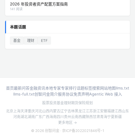
2026 年投资者资产配置方案指南
141 阅读
本题话题
基金
理财
ETF
首页
最新问答
金融资讯
本地专家
专家排行
话题标签
搜索
网站地图
llms.txt
llms-full.txt
创智问金简介
服务协议
免责声明
Agentic Web 接入
股票投资
基金理财
期货
保险规划
北京
上海
天津
重庆
河北
山西
内蒙古
辽宁
吉林
黑龙江
江苏
浙江
安徽
福建
江西
山东
河南
湖北
湖南
广东
广西
海南
四川
贵州
云南
西藏
陕西
甘肃
青海
宁夏
新疆
更多地区 →
© 2026 创智问金 ·
京ICP备2022021846号-1