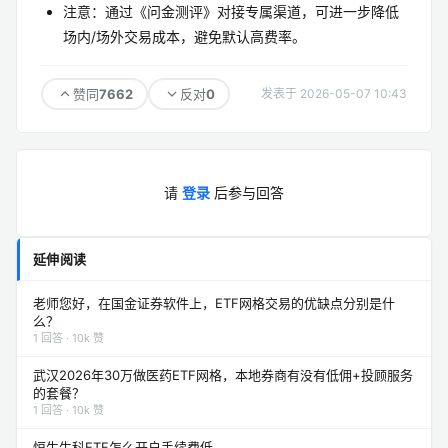
注意：通过《问金测评》对接专属渠道，可进一步降低
场内/场外交易成本，避免默认高费率。
7662
0
赞同
反对
发表于 2026-05-07 10:43
请
登录
后参与回答
延伸阅读
老师您好，在国金证券软件上，ETF网格交易的优缺点分别是什
么？
1 回答 · 10k 赞
武汉2026年30万做医药ETF网格，本地券商有没有低佣+投顾服务
的套餐？
1 回答 · 10k 赞
恒生生科ETF怎么开户手续费低