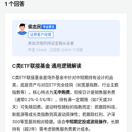
1 个回答
侯志民
专业答主
证券客户经理
来自济南的持证金融从业者
声望 53945 · 已回答 20615 个问题
C类ETF联接基金 通用逻辑解读
C类ETF联接基金是场外基金中针对中短期持有设计的品
类，底层资产与对应ETF完全挂钩（如宽基指数、行业主题
指数等）。核心特点为
无申购费
，但按日计提销售服务费
（通常0.2%-0.5%/年），持有满一定期限（如7天或30
天）可免赎回费。波动特性随标的指数而定：若跟踪科技、
新能源等成长类指数则高波动高弹性；若跟踪红利、沪深
300等宽基则相对稳健。适合
中短期定投或波段操作
，长期
持有（超2年）需考虑销售服务费累计成本。