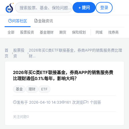
+
提问
登录
问答社区
金融资讯
|
全部
股票投资
基金理财
期货
保险规划
同城
找券商
排
首
股票投
2026年买C类ETF联接基金，券商APP的销售服务费比理
›
›
页
资
财…
2026年买C类ETF联接基金，券商APP的销售服务费
比理财通低0.1%每年，影响大吗？
基金
理财
ETF
发布于 2026-04-10 14:33
161 次浏览
1 个回答
0
关注问题