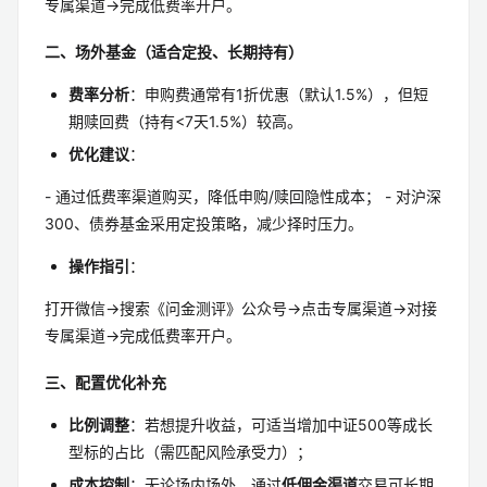
专属渠道→完成低费率开户。
二、场外基金（适合定投、长期持有）
费率分析
：申购费通常有1折优惠（默认1.5%），但短
期赎回费（持有<7天1.5%）较高。
优化建议
：
- 通过低费率渠道购买，降低申购/赎回隐性成本； - 对沪深
300、债券基金采用定投策略，减少择时压力。
操作指引
：
打开微信→搜索《问金测评》公众号→点击专属渠道→对接
专属渠道→完成低费率开户。
三、配置优化补充
比例调整
：若想提升收益，可适当增加中证500等成长
型标的占比（需匹配风险承受力）；
成本控制
：无论场内场外，通过
低佣金渠道
交易可长期