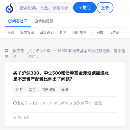
+
提问
登录
问答社区
金融资讯
|
全部
股票投资
基金理财
期货
保险规划
同城
找券商
排
首
股票投
买了沪深300、中证500和债券基金却没跑赢通胀，是不是
›
›
页
资
资产…
买了沪深300、中证500和债券基金却没跑赢通胀，
是不是资产配置比例出了问题？
债券
基金
资产配置
通胀
发布于 2026-04-10 14:33
166 次浏览
1 个回答
0
关注问题