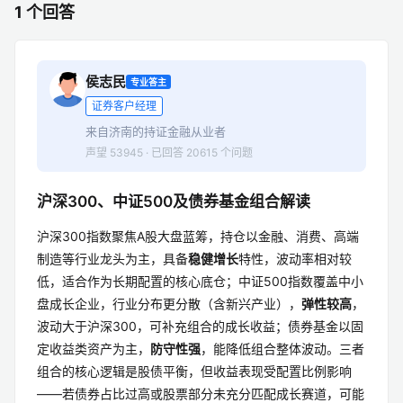
1 个回答
侯志民
专业答主
证券客户经理
来自济南的持证金融从业者
声望 53945 · 已回答 20615 个问题
沪深300、中证500及债券基金组合解读
沪深300指数聚焦A股大盘蓝筹，持仓以金融、消费、高端
制造等行业龙头为主，具备
稳健增长
特性，波动率相对较
低，适合作为长期配置的核心底仓；中证500指数覆盖中小
盘成长企业，行业分布更分散（含新兴产业），
弹性较高
，
波动大于沪深300，可补充组合的成长收益；债券基金以固
定收益类资产为主，
防守性强
，能降低组合整体波动。三者
组合的核心逻辑是股债平衡，但收益表现受配置比例影响
——若债券占比过高或股票部分未充分匹配成长赛道，可能