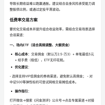
导致长期收益难以跑赢通胀。建议结合自身风险承受能力调
整股债比例，或通过定投平滑波动。
低费率交易方案
要优化交易成本并提升组合收益效率，需结合交易场景选择
合适渠道：
一、场内ETF（适合高频调整、大额资金）
核心成本
：交易佣金（默认万2.5-万3）+ 单笔最低5元
+ 经手费（极低），ETF无印花税。
优化建议
：
- 选择支持VIP低佣金的券商渠道，避免默认高佣金； - 对
中证500等弹性标的可尝试网格交易摊低成本。
操作指引
：
打开微信→搜索《问金测评》公众号→点击专属渠道→对接