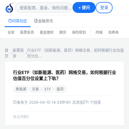
+
提问
登录
问答社区
金融资讯
|
全部
股票投资
基金理财
期货
保险规划
同城
找券商
排
首
股票投
行业ETF（如新能源、医药）网格交易，如何根据行业估值
›
›
页
资
百分位…
行业ETF（如新能源、医药）网格交易，如何根据行业
估值百分位设置上下轨？
新能源
交易
ETF
医药
发布于 2026-04-10 14:33
181 次浏览
1 个回答
0
关注问题