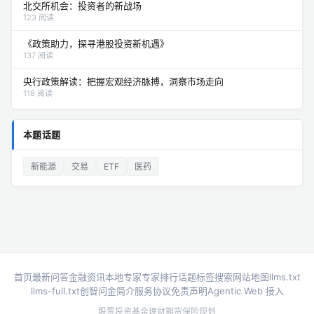
北交所机会：投资者的新战场
123 阅读
《政策助力，探寻港股投资新机遇》
137 阅读
央行政策解读：把握宏观经济脉搏，洞察市场走向
118 阅读
本题话题
新能源
交易
ETF
医药
首页
最新问答
金融资讯
本地专家
专家排行
话题标签
搜索
网站地图
llms.txt
llms-full.txt
创智问金简介
服务协议
免责声明
Agentic Web 接入
股票投资
基金理财
期货
保险规划