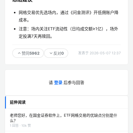
网格交易优先选场内，通过《问金测评》开低佣账户降
成本。
注意：场内关注ETF流动性（日均成交额≥1亿），场外
定投满7天再赎回。
5962
0
赞同
反对
发表于 2026-05-07 12:37
请
登录
后参与回答
延伸阅读
老师您好，在国金证券软件上，ETF网格交易的优缺点分别是什
么？
1 回答 · 10k 赞