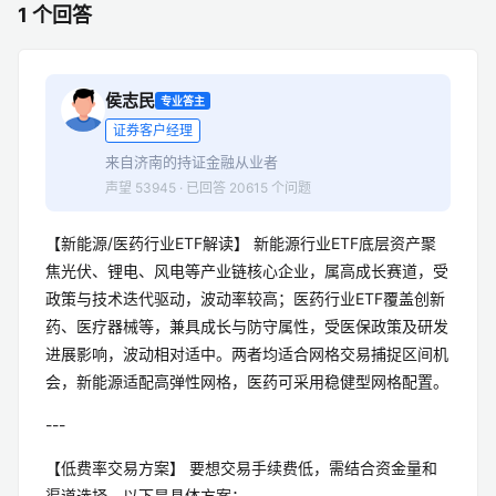
1 个回答
侯志民
专业答主
证券客户经理
来自济南的持证金融从业者
声望 53945 · 已回答 20615 个问题
【新能源/医药行业ETF解读】 新能源行业ETF底层资产聚
焦光伏、锂电、风电等产业链核心企业，属高成长赛道，受
政策与技术迭代驱动，波动率较高；医药行业ETF覆盖创新
药、医疗器械等，兼具成长与防守属性，受医保政策及研发
进展影响，波动相对适中。两者均适合网格交易捕捉区间机
会，新能源适配高弹性网格，医药可采用稳健型网格配置。
---
【低费率交易方案】 要想交易手续费低，需结合资金量和
渠道选择，以下是具体方案：