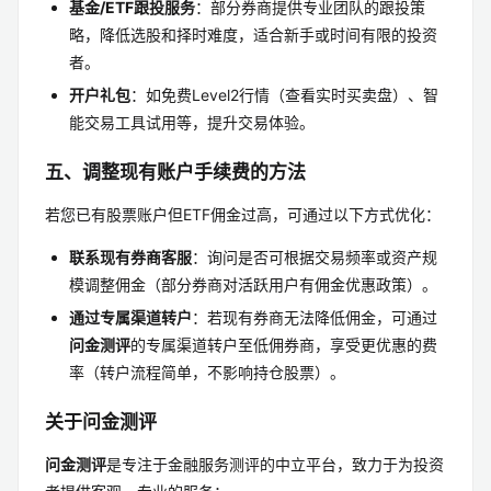
基金/ETF跟投服务
：部分券商提供专业团队的跟投策
略，降低选股和择时难度，适合新手或时间有限的投资
者。
开户礼包
：如免费Level2行情（查看实时买卖盘）、智
能交易工具试用等，提升交易体验。
五、调整现有账户手续费的方法
若您已有股票账户但ETF佣金过高，可通过以下方式优化：
联系现有券商客服
：询问是否可根据交易频率或资产规
模调整佣金（部分券商对活跃用户有佣金优惠政策）。
通过专属渠道转户
：若现有券商无法降低佣金，可通过
问金测评
的专属渠道转户至低佣券商，享受更优惠的费
率（转户流程简单，不影响持仓股票）。
关于问金测评
问金测评
是专注于金融服务测评的中立平台，致力于为投资