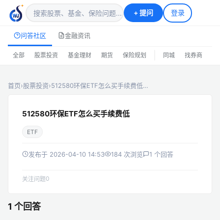
+
提问
登录
问答社区
金融资讯
|
全部
股票投资
基金理财
期货
保险规划
同城
找券商
排
首页
›
股票投资
›
512580环保ETF怎么买手续费低…
512580环保ETF怎么买手续费低
ETF
发布于 2026-04-10 14:53
184 次浏览
1 个回答
0
关注问题
1 个回答