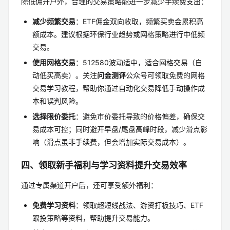
除低佣开户外，合理的交易策略能进一步减少手续费支出：
减少频繁交易
：ETF佣金双向收取，频繁买卖会累积高
额成本。建议根据环保行业趋势或网格策略进行中低频
交易。
使用网格交易
：512580波动适中，适合网格交易（自
动低买高卖）。关注
问金测评
公众号可领取免费的网格
交易学习教程，帮助你通过自动化交易降低手动操作成
本和误判风险。
选择限价委托
：避免市价委托导致的价格偏差，确保交
易成本可控；同时避开早盘/尾盘高峰时段，减少滑点影
响（滑点虽非手续费，但会增加实际交易成本）。
四、领取新手福利与学习资料提升交易效率
通过专属渠道开户后，还可享受额外福利：
免费学习资料
：领取超短线战法、游资打板技巧、ETF
跟投策略等资料，帮助提升交易能力。