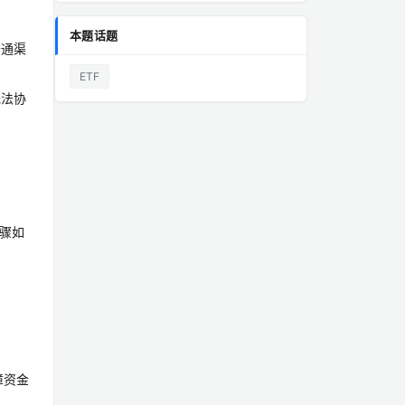
本题话题
普通渠
ETF
无法协
步骤如
障资金