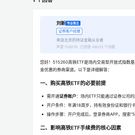
刘新
专业答主
证券客户经理
来自北京的持证金融从业者
声望 109076 · 已回答 48023 个问题
您好！515260高铁ETF是场内交易型开放式
金优惠的券商渠道。以下是详细解答：
一、购买高铁ETF的必要前提
需开通
证券账户
：场内ETF只能通过证券公司
开户条件：年满18周岁，持有效身份证和银行卡
操作步骤：开户完成后，登录券商APP，搜索“5
二、影响高铁ETF手续费的核心因素