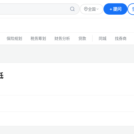
+
提问
全国
|
保险规划
税务筹划
财务分析
贷款
同城
找券商
低