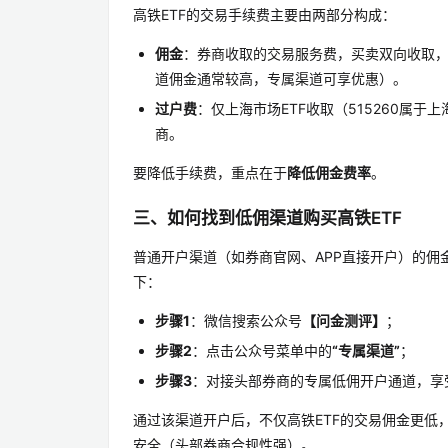
高铁ETF的交易手续费主要由两部分构成：
佣金
：券商收取的交易服务费，买卖双向收取
道佣金通常较高，专属渠道可享优惠）。
过户费
：仅上海市场ETF收取（515260属
商。
要降低手续费，重点在于
降低佣金费率
。
三、如何找到低佣渠道购买高铁ETF
普通开户渠道（如券商官网、APP直接开户）的佣
下：
步骤1
：微信搜索公众号
【问金测评】
；
步骤2
：点击公众号菜单中的
“专属渠道”
；
步骤3
：对接头部券商的专属低佣开户通道，享
通过该渠道开户后，不仅高铁ETF的交易佣金更
安全（头部券商合规性强）。