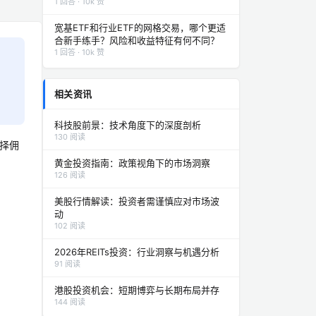
1 回答 · 10k 赞
宽基ETF和行业ETF的网格交易，哪个更适
合新手练手？风险和收益特征有何不同？
1 回答 · 10k 赞
相关资讯
科技股前景：技术角度下的深度剖析
130 阅读
选择佣
黄金投资指南：政策视角下的市场洞察
126 阅读
美股行情解读：投资者需谨慎应对市场波
动
102 阅读
2026年REITs投资：行业洞察与机遇分析
91 阅读
港股投资机会：短期博弈与长期布局并存
144 阅读