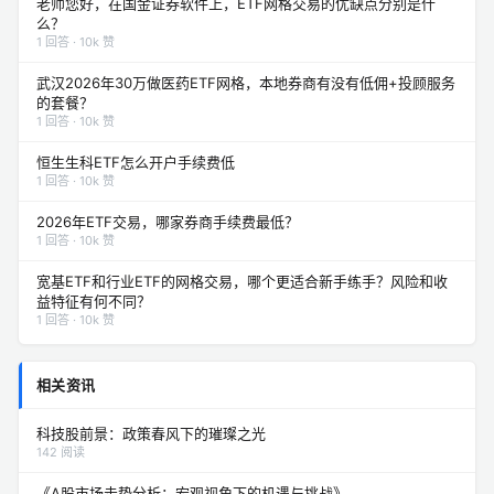
老师您好，在国金证券软件上，ETF网格交易的优缺点分别是什
么？
1 回答 · 10k 赞
武汉2026年30万做医药ETF网格，本地券商有没有低佣+投顾服务
的套餐？
1 回答 · 10k 赞
恒生生科ETF怎么开户手续费低
1 回答 · 10k 赞
2026年ETF交易，哪家券商手续费最低？
1 回答 · 10k 赞
宽基ETF和行业ETF的网格交易，哪个更适合新手练手？风险和收
益特征有何不同？
1 回答 · 10k 赞
相关资讯
科技股前景：政策春风下的璀璨之光
142 阅读
《A股市场走势分析：宏观视角下的机遇与挑战》