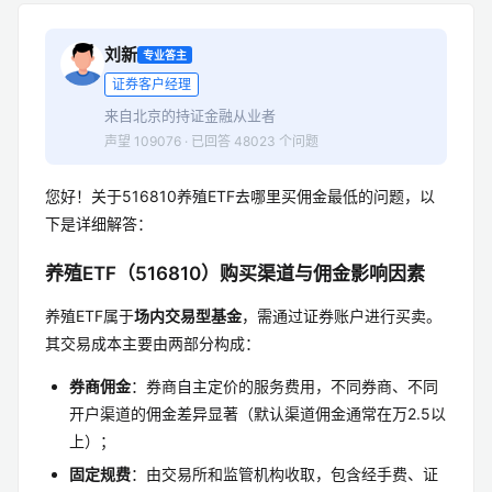
刘新
专业答主
证券客户经理
来自北京的持证金融从业者
声望 109076 · 已回答 48023 个问题
您好！关于516810养殖ETF去哪里买佣金最低的问题，以
下是详细解答：
养殖ETF（516810）购买渠道与佣金影响因素
养殖ETF属于
场内交易型基金
，需通过证券账户进行买卖。
其交易成本主要由两部分构成：
券商佣金
：券商自主定价的服务费用，不同券商、不同
开户渠道的佣金差异显著（默认渠道佣金通常在万2.5以
上）；
固定规费
：由交易所和监管机构收取，包含经手费、证