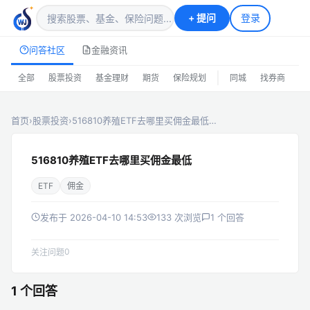
+
提问
登录
问答社区
金融资讯
|
全部
股票投资
基金理财
期货
保险规划
同城
找券商
排
首页
›
股票投资
›
516810养殖ETF去哪里买佣金最低…
516810养殖ETF去哪里买佣金最低
ETF
佣金
发布于 2026-04-10 14:53
133 次浏览
1 个回答
0
关注问题
1 个回答