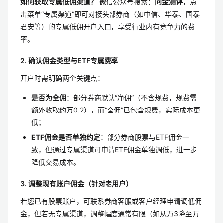
如何获取专属低佣渠道？
微信公众号搜索：
问金测评
，点
击菜单“专属渠道”即可对接头部券商（如中信、华泰、国泰
君安等）的专属低佣开户入口，享受行业内有竞争力的费
率。
2. 确认佣金类型与ETF专属费率
开户时需明确两个关键点：
是否为全佣
：部分券商默认“净佣”（不含规费，规费需
额外收取约万0.2），而“全佣”已包含规费，实际成本更
低；
ETF佣金是否单独约定
：部分券商股票与ETF佣金一
致，但通过专属渠道可申请ETF佣金单独调低，进一步
降低交易成本。
3. 调整现有账户佣金（针对老用户）
若您已有股票账户，可联系券商客服或客户经理申请调低佣
金，但若无专属渠道，调整幅度通常有限（如从万3降至万