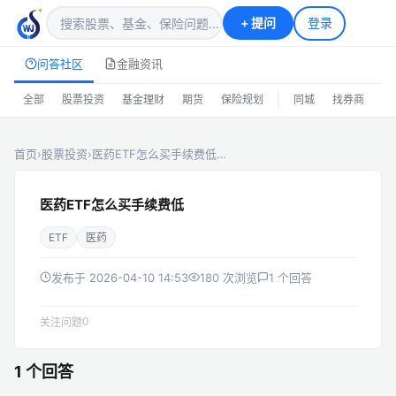
+
提问
登录
问答社区
金融资讯
|
全部
股票投资
基金理财
期货
保险规划
同城
找券商
排
首页
›
股票投资
›
医药ETF怎么买手续费低…
医药ETF怎么买手续费低
ETF
医药
发布于 2026-04-10 14:53
180 次浏览
1 个回答
0
关注问题
1 个回答