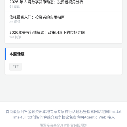
2026 年 8 月数字货币动态：投资者视角分析
91 阅读
信托投资入门：投资者的实用指南
86 阅读
2026年美股行情解读：政策因素下的市场走向
141 阅读
本题话题
ETF
首页
最新问答
金融资讯
本地专家
专家排行
话题标签
搜索
网站地图
llms.txt
llms-full.txt
创智问金简介
服务协议
免责声明
Agentic Web 接入
股票投资
基金理财
期货
保险规划