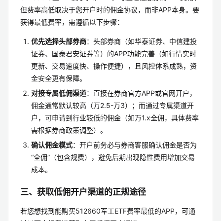
但费率高低取决于您开户时的佣金协议，而非APP本身。要
获得最低费率，需遵循以下步骤：
优先选择头部券商
：头部券商（如华泰证券、中信建投
证券、国泰君安证券等）的APP功能完善（如行情实时
更新、交易速度快、操作便捷），且风控体系成熟，资
金安全更有保障。
对接专属低佣渠道
：直接在券商官方APP或官网开户，
佣金通常默认较高（万2.5-万3）；而通过专属渠道开
户，可申请到行业较低的佣金（如万1.x全佣，具体费率
需根据券商政策调整）。
确认佣金模式
：开户前务必与券商客服确认佣金是否为
“全佣”（包含规费），避免后期出现隐性费用增加交易
成本。
三、获取低佣开户渠道的正规途径
若您想找到能购买512660军工ETF费率最低的APP，可通