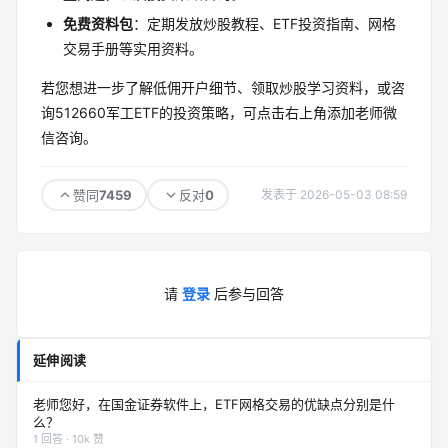
免费资料包
：定期发放炒股教程、ETF投资指南、网格
交易手册等实用资料。
若您想进一步了解低佣开户细节、领取炒股学习资料，或咨
询512660军工ETF的投资策略，可点击右上角添加老师微
信咨询。
7459
0
赞同
反对
发表于 2026-05-03 08:59
请
登录
后参与回答
延伸阅读
老师您好，在国金证券软件上，ETF网格交易的优缺点分别是什
么？
1 回答 · 10k 赞