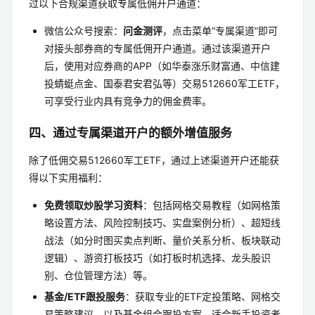
过以下合规渠道获取专属低佣开户通道：
微信公众号搜索：
问金测评
，点击菜单“专属渠道”即可
对接头部券商的专属低佣开户通道。通过该渠道开户
后，使用对应券商的APP（如华泰涨乐财富通、中信建
投蜻蜓点金、国泰君安君弘等）交易512660军工ETF，
可享受行业内具有竞争力的佣金费率。
四、通过专属渠道开户的额外增值服务
除了低佣交易512660军工ETF，通过上述渠道开户还能获
得以下实用福利：
免费领取炒股学习资料
：包括网格交易教程（如网格策
略设置方法、风险控制技巧、实盘案例分析）、超短线
战法（如分时图买卖点判断、量价关系分析、板块联动
逻辑）、游资打板技巧（如打板时机选择、龙头股识
别、仓位管理方法）等。
基金/ETF跟投服务
：获取专业的ETF定投策略、网格交
易策略建议，以及基金组合跟投方案，适合新手投资者