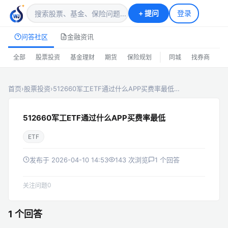
+
提问
登录
问答社区
金融资讯
|
全部
股票投资
基金理财
期货
保险规划
同城
找券商
排
首页
›
股票投资
›
512660军工ETF通过什么APP买费率最低…
512660军工ETF通过什么APP买费率最低
ETF
发布于 2026-04-10 14:53
143 次浏览
1 个回答
0
关注问题
1 个回答