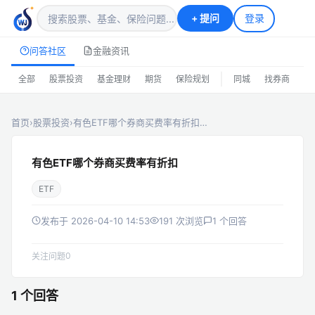
+
提问
登录
问答社区
金融资讯
|
全部
股票投资
基金理财
期货
保险规划
同城
找券商
排
首页
›
股票投资
›
有色ETF哪个券商买费率有折扣…
有色ETF哪个券商买费率有折扣
ETF
发布于 2026-04-10 14:53
191 次浏览
1 个回答
0
关注问题
1 个回答