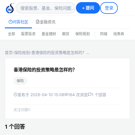
+
提问
登录
问答社区
金融资讯
|
全部
股票投资
基金理财
期货
保险规划
同城
找券商
排
首页
›
保险规划
›
香港保险的投资策略是怎样的？…
香港保险的投资策略是怎样的？
保险
发布于 2026-04-10 15:08
164 次浏览
1 个回答
0
关注问题
1 个回答