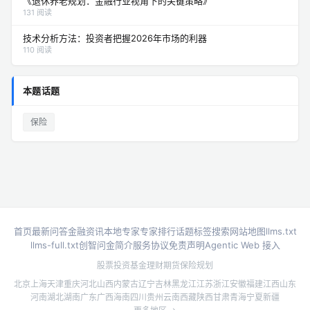
《退休养老规划：金融行业视角下的关键策略》
131 阅读
技术分析方法：投资者把握2026年市场的利器
110 阅读
本题话题
保险
首页
最新问答
金融资讯
本地专家
专家排行
话题标签
搜索
网站地图
llms.txt
llms-full.txt
创智问金简介
服务协议
免责声明
Agentic Web 接入
股票投资
基金理财
期货
保险规划
北京
上海
天津
重庆
河北
山西
内蒙古
辽宁
吉林
黑龙江
江苏
浙江
安徽
福建
江西
山东
河南
湖北
湖南
广东
广西
海南
四川
贵州
云南
西藏
陕西
甘肃
青海
宁夏
新疆